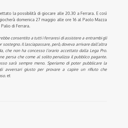
ttato la possibilità di giocare alle 20.30 a Ferrara. E così
si giocherà domenica 27 maggio alle ore 16 al Paolo Mazza
Palio di Ferrara.
be consentito a tutti i ferraresi di assistere a entrambi gli
r sostegno. Il lasciapassare, però, doveva arrivare dall’altra
da, che non ha concesso l’orario accettato dalla Lega Pro.
ne persa che come al solito penalizza il pubblico pagante.
sso sarà sempre meno. Speriamo di poter pubblicare la
i avversari giusto per provare a capire un rifiuto che
nso.
et