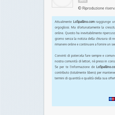
VARIE
© Riproduzione riserv
Attualmente
LoSpallino.com
raggiunge un 
orgogliosi. Ma sfortunatamente la crescit
online. Questo ha inevitabilmente ripercus
giorno senza la notizia della chiusura di r
rimanere online e continuare a fornire un ser
Convinti di potercela fare sempre e comun
nostra comunità di lettori, nè preso in cons
Se per te l'informazione de
LoSpallino.c
contributo (totalmente libero) per mantener
termini di quantità e qualità della sua offert