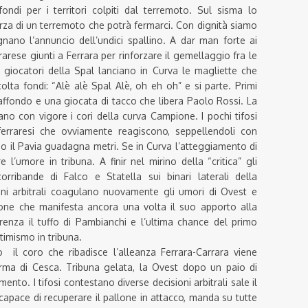
ondi per i territori colpiti dal terremoto. Sul sisma lo
orza di un terremoto che potrà fermarci. Con dignità siamo
gnano l’annuncio dell’undici spallino. A dar man forte ai
rarese giunti a Ferrara per rinforzare il gemellaggio fra le
i giocatori della Spal lanciano in Curva le magliette che
olta fondi: “Alè alè Spal Alè, oh eh oh” e si parte. Primi
affondo e una giocata di tacco che libera Paolo Rossi. La
ano con vigore i cori della curva Campione. I pochi tifosi
ferraresi che ovviamente reagiscono, seppellendoli con
po il Pavia guadagna metri. Se in Curva l’atteggiamento di
l’umore in tribuna. A finir nel mirino della “critica” gli
orribande di Falco e Statella sui binari laterali della
oni arbitrali coagulano nuovamente gli umori di Ovest e
one che manifesta ancora una volta il suo apporto alla
renza il tuffo di Pambianchi e l’ultima chance del primo
timismo in tribuna.
o il coro che ribadisce l’alleanza Ferrara-Carrara viene
irma di Cesca. Tribuna gelata, la Ovest dopo un paio di
ento. I tifosi contestano diverse decisioni arbitrali sale il
, capace di recuperare il pallone in attacco, manda su tutte