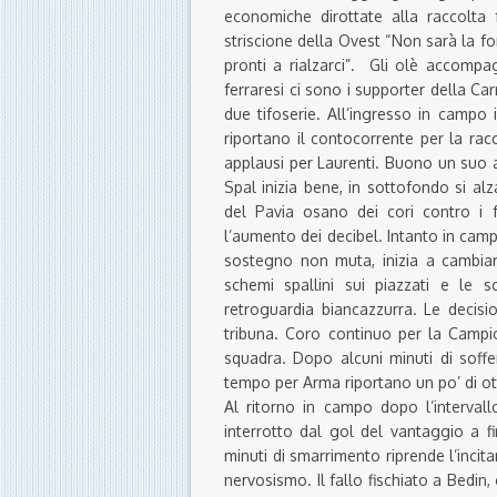
economiche dirottate alla raccolta f
striscione della Ovest “Non sarà la f
pronti a rialzarci”. Gli olè accompa
ferraresi ci sono i supporter della Car
due tifoserie. All’ingresso in campo 
riportano il contocorrente per la racc
applausi per Laurenti. Buono un suo 
Spal inizia bene, in sottofondo si alz
del Pavia osano dei cori contro i 
l’aumento dei decibel. Intanto in cam
sostegno non muta, inizia a cambiare 
schemi spallini sui piazzati e le sc
retroguardia biancazzurra. Le decisi
tribuna. Coro continuo per la Campi
squadra. Dopo alcuni minuti di soffe
tempo per Arma riportano un po’ di ot
Al ritorno in campo dopo l’intervall
interrotto dal gol del vantaggio a f
minuti di smarrimento riprende l’incitam
nervosismo. Il fallo fischiato a Bedin