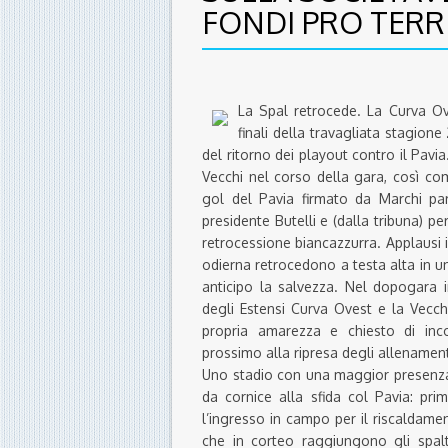
FONDI PRO TER
La Spal retrocede. La Curva Ov
finali della travagliata stagione
del ritorno dei playout contro il Pavi
Vecchi nel corso della gara, così co
gol del Pavia firmato da Marchi part
presidente Butelli e (dalla tribuna) pe
retrocessione biancazzurra. Applausi i
odierna retrocedono a testa alta in 
anticipo la salvezza. Nel dopogara 
degli Estensi Curva Ovest e la Vecch
propria amarezza e chiesto di inco
prossimo alla ripresa degli allenament
Uno stadio con una maggior presenza d
da cornice alla sfida col Pavia: pri
l’ingresso in campo per il riscaldamen
che in corteo raggiungono gli spalt