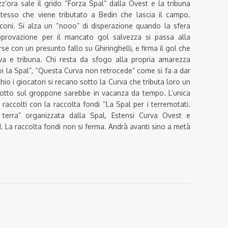
zz’ora sale il grido “Forza Spal” dalla Ovest e la tribuna
sso che viene tributato a Bedin che lascia il campo.
coni. Si alza un “nooo” di disperazione quando la sfera
approvazione per il mancato gol salvezza si passa alla
se con un presunto fallo su Ghiringhelli, e firma il gol che
rva e tribuna. Chi resta da sfogo alla propria amarezza
i la Spal”, “Questa Curva non retrocede” come si fa a dar
schio i giocatori si recano sotto la Curva che tributa loro un
otto sul groppone sarebbe in vacanza da tempo. L’unica
raccolti con la raccolta fondi “La Spal per i terremotati.
terra” organizzata dalla Spal, Estensi Curva Ovest e
 La raccolta fondi non si ferma. Andrà avanti sino a metà