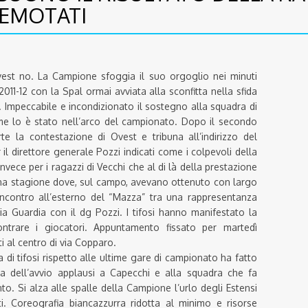
REMOTATI
est no. La Campione sfoggia il suo orgoglio nei minuti
 2011-12 con la Spal ormai avviata alla sconfitta nella sfida
a. Impeccabile e incondizionato il sostegno alla squadra di
me lo è stato nell’arco del campionato. Dopo il secondo
e la contestazione di Ovest e tribuna all’indirizzo del
r il direttore generale Pozzi indicati come i colpevoli della
nvece per i ragazzi di Vecchi che al di là della prestazione
una stagione dove, sul campo, avevano ottenuto con largo
incontro all’esterno del “Mazza” tra una rappresentanza
ia Guardia con il dg Pozzi. I tifosi hanno manifestato la
ntrare i giocatori. Appuntamento fissato per martedì
i al centro di via Copparo.
i tifosi rispetto alle ultime gare di campionato ha fatto
ma dell’avvio applausi a Capecchi e alla squadra che fa
to. Si alza alle spalle della Campione l’urlo degli Estensi
i. Coreografia biancazzurra ridotta al minimo e risorse