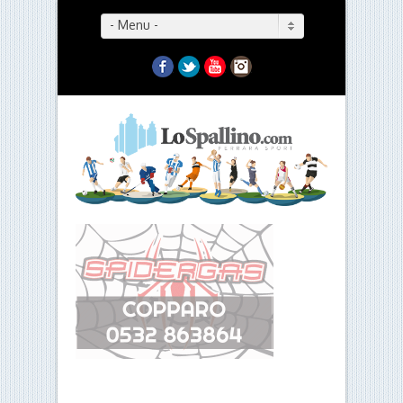
- Menu -
Facebook
Twitter
YouTube
Instagram