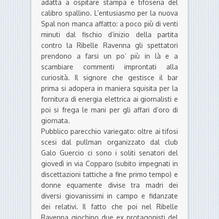
adatta a ospitare stampa e tifoseria del
calibro spallino. L’entusiasmo per la nuova
Spal non manca affatto: a poco più di venti
minuti dal fischio d’inizio della partita
contro la Ribelle Ravenna gli spettatori
prendono a farsi un po’ più in là e a
scambiare commenti improntati alla
curiosità. Il signore che gestisce il bar
prima si adopera in maniera squisita per la
fornitura di energia elettrica ai giornalisti e
poi si frega le mani per gli affari d’oro di
giornata.
Pubblico parecchio variegato: oltre ai tifosi
scesi dal pullman organizzato dal club
Galo Guercio ci sono i soliti senatori del
giovedì in via Copparo (subito impegnati in
discettazioni tattiche a fine primo tempo) e
donne equamente divise tra madri dei
diversi giovanissimi in campo e fidanzate
dei relativi. Il fatto che poi nel Ribelle
Ravenna giochino due ex protagonisti del