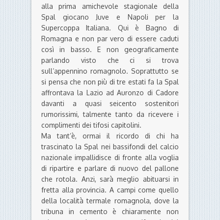
alla prima amichevole stagionale della
Spal giocano Juve e Napoli per la
Supercoppa Italiana. Qui è Bagno di
Romagna e non par vero di essere caduti
così in basso. E non geograficamente
parlando visto che ci si trova
sull’appennino romagnolo. Soprattutto se
si pensa che non più di tre estati fa la Spal
affrontava la Lazio ad Auronzo di Cadore
davanti a quasi seicento sostenitori
rumorissimi, talmente tanto da ricevere i
complimenti dei tifosi capitolini.
Ma tant’è, ormai il ricordo di chi ha
trascinato la Spal nei bassifondi del calcio
nazionale impallidisce di fronte alla voglia
di ripartire e parlare di nuovo del pallone
che rotola. Anzi, sarà meglio abituarsi in
fretta alla provincia. A campi come quello
della località termale romagnola, dove la
tribuna in cemento è chiaramente non