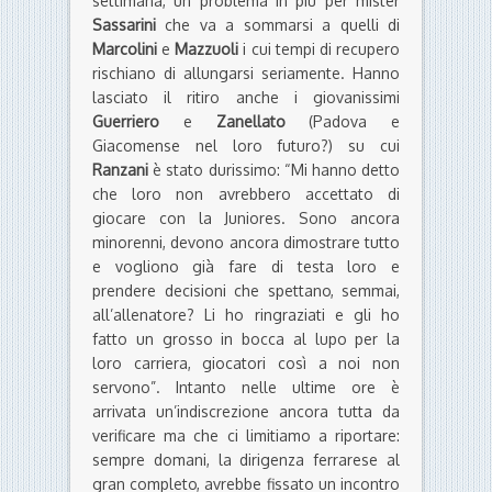
settimana, un problema in più per mister
Sassarini
che va a sommarsi a quelli di
Marcolini
e
Mazzuoli
i cui tempi di recupero
rischiano di allungarsi seriamente. Hanno
lasciato il ritiro anche i giovanissimi
Guerriero
e
Zanellato
(Padova e
Giacomense nel loro futuro?) su cui
Ranzani
è stato durissimo: “Mi hanno detto
che loro non avrebbero accettato di
giocare con la Juniores. Sono ancora
minorenni, devono ancora dimostrare tutto
e vogliono già fare di testa loro e
prendere decisioni che spettano, semmai,
all’allenatore? Li ho ringraziati e gli ho
fatto un grosso in bocca al lupo per la
loro carriera, giocatori così a noi non
servono”. Intanto nelle ultime ore è
arrivata un’indiscrezione ancora tutta da
verificare ma che ci limitiamo a riportare:
sempre domani, la dirigenza ferrarese al
gran completo, avrebbe fissato un incontro