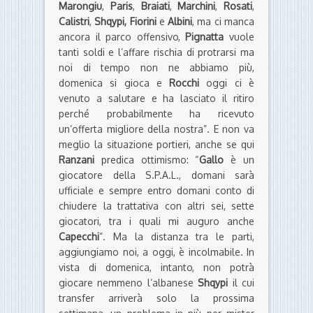
Marongiu
,
Paris
,
Braiati
,
Marchini
,
Rosati
,
Calistri
,
Shqypi, Fiorini
e
Albini
, ma ci manca
ancora il parco offensivo,
Pignatta
vuole
tanti soldi e l’affare rischia di protrarsi ma
noi di tempo non ne abbiamo più,
domenica si gioca e
Rocchi
oggi ci è
venuto a salutare e ha lasciato il ritiro
perché probabilmente ha ricevuto
un’offerta migliore della nostra”. E non va
meglio la situazione portieri, anche se qui
Ranzani
predica ottimismo: “
Gallo
è un
giocatore della S.P.A.L., domani sarà
ufficiale e sempre entro domani conto di
chiudere la trattativa con altri sei, sette
giocatori, tra i quali mi auguro anche
Capecchi
”. Ma la distanza tra le parti,
aggiungiamo noi, a oggi, è incolmabile. In
vista di domenica, intanto, non potrà
giocare nemmeno l’albanese
Shqypi
il cui
transfer arriverà solo la prossima