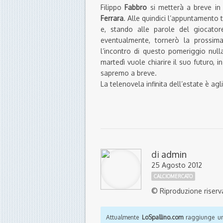
Filippo
Fabbro
si metterà a breve in 
Ferrara
. Alle quindici l’appuntamento t
e, stando alle parole del giocator
eventualmente, tornerò la prossim
l’incontro di questo pomeriggio null
martedì vuole chiarire il suo futuro, 
sapremo a breve.
La telenovela infinita dell’estate è ag
di
admin
25 Agosto 2012
CALCIOMERCATO
© Riproduzione riserv
Attualmente
LoSpallino.com
raggiunge un 