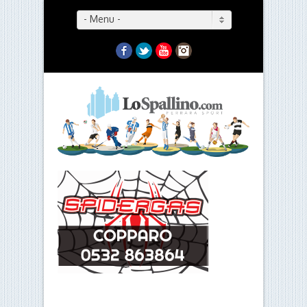
- Menu -
Facebook
Twitter
YouTube
Instagram