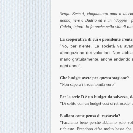
Sergio Benetti, cinquantotto anni a dicemb
nonno, vive a Budrio ed è un “doppio” pre
Calcio, infatti, lo fa anche nella vita di t
La cooperativa di cui è presidente c’entra
“No, per niente. La società va avant
abnegazione dei volontari. Non abb
mano gratuitamente, anche andando alla
ogni anno”.
Che budget avete per questa stagione?
“Non supera i trecentomila euro”.
Per la serie D è un budget da salvezza, d
“Di solito con un budget così si retrocede, a
E allora come pensa di cavarsela?
“Facciamo bene perché abbiamo solo volon
richieste. Prendono cifre molto basse che