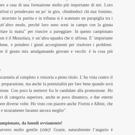
care a casa di una formazione molto più importante di noi. Loro
 tifosi ci prendevano un po’ in giro, chiedendoci chi mai fossimo,
ravinto la partita e in tribuna si è scatenato un parapiglia tra i
 tutt’altro modo, perché loro sono scesi in campo con la giusta
are la matta” per riuscire a pareggiare. In questo campionato
on è il Mezzolara, è un’altra squadra che ti affossa. E’ importante
bene, e prendere i giusti accorgimenti per risolvere i problemi.
are il giusto mix amalgamando giovani e vecchi: è la cosa più
?
carmela al completo e vincerla a pieno titolo. L’ho vista contro il
a preparazione, ma anche la potenzialità per fare bene quando avrà
zione. Con poco la metterei fra le candidate alla promozione. Ho
ri di categoria superiore, anche se poco dinamico, e due esterni
iere diverse volte. Ho visto con piacere anche Fiorini e Albini, che
, e sicuramente faranno ancora meglio”.
 campionato, da lunedì ovviamente!
avvero molto gentile (ride)! Grazie, naturalmente l’augurio è