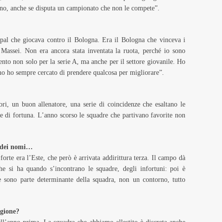
liano, anche se disputa un campionato che non le compete”.
pal che giocava contro il Bologna. Era il Bologna che vinceva i
 Massei. Non era ancora stata inventata la ruota, perché io sono
ento non solo per la serie A, ma anche per il settore giovanile. Ho
mo ho sempre cercato di prendere qualcosa per migliorare”.
ri, un buon allenatore, una serie di coincidenze che esaltano le
ose di fortuna. L’anno scorso le squadre che partivano favorite non
e dei nomi…
 forte era l’Este, che però è arrivata addirittura terza. Il campo dà
che si ha quando s’incontrano le squadre, degli infortuni: poi è
e sono parte determinante della squadra, non un contorno, tutto
agione?