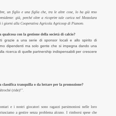
re, un figlio e una figlia che, tra le altre cose, lo ha già reso
sidente: già, perché oltre a ricoprire tale carica nel Mezzolara
utti i giorni alla Cooperativa Agricola Agricoop di Pianoro.
 qualcosa con la gestione della società di calcio?
i grazie a una serie di sponsor locali e allo spirito di
iamo dipendenti ma solo gente che si impegna dando una
 ricerca di quelle partnership indispensabili per crescere
a classifica tranquilla o da lottare per la promozione?
ltroché (ride)!”.
tari e i nostri giocatori sono ragazzi parsimoniosi nelle loro
 riusciamo a gestire senza problema alcuno. I rimborsi spese che