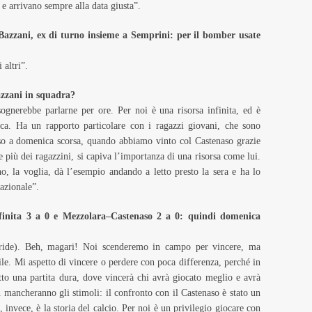
e arrivano sempre alla data giusta”.
Bazzani, ex di turno insieme a Semprini: per il bomber usate
 altri”.
azzani in squadra?
ognerebbe parlarne per ore. Per noi è una risorsa infinita, ed è
a. Ha un rapporto particolare con i ragazzi giovani, che sono
so a domenica scorsa, quando abbiamo vinto col Castenaso grazie
 più dei ragazzini, si capiva l’importanza di una risorsa come lui.
no, la voglia, dà l’esempio andando a letto presto la sera e ha lo
Nazionale”.
finita 3 a 0 e Mezzolara–Castenaso 2 a 0: quindi domenica
(ride). Beh, magari! Noi scenderemo in campo per vincere, ma
ile. Mi aspetto di vincere o perdere con poca differenza, perché in
to una partita dura, dove vincerà chi avrà giocato meglio e avrà
n mancheranno gli stimoli: il confronto con il Castenaso è stato un
 invece, è la storia del calcio. Per noi è un privilegio giocare con