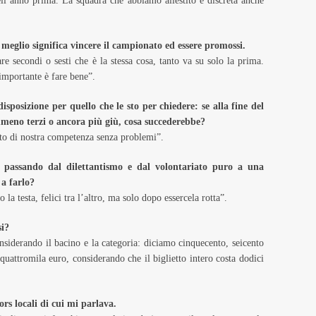
l’anno prima. La squadra che abbiamo allestito è discreta anche
e meglio significa vincere il campionato ed essere promossi.
e secondi o sesti che è la stessa cosa, tanto va su solo la prima.
’importante è fare bene”.
isposizione per quello che le sto per chiedere: se alla fine del
meno terzi o ancora più giù, cosa succederebbe?
o di nostra competenza senza problemi”.
à, passando dal dilettantismo e dal volontariato puro a una
 a farlo?
 testa, felici tra l’altro, ma solo dopo essercela rotta”.
si?
siderando il bacino e la categoria: diciamo cinquecento, seicento
 quattromila euro, considerando che il biglietto intero costa dodici
rs locali di cui mi parlava.