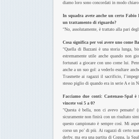
diamo loro sono concordati in modo chiaro 
In squadra avete anche un certo Fabio 
un trattamento di riguardo?
“No, assolutamente, è trattato alla pari degli
Cosa significa per voi avere uno come B
“Quella di Bazzani è una storia lunga, bis
estremamente utile anche quando non gioc
fortunati a giocare con uno come lui. Pen
anche a un suo gol: a vederlo esultare anche
Trasmette ai ragazzi il sacrificio, l’impeg
stesso piglio di quando era in serie A e in 
Facciamo due conti: Castenaso-Spal è 
vincete voi 5 a 0?
“Questa è bella, non ci avevo pensato! 
sicuramente non finirà con un risultato sim
questo campionato è sempre così. Mi aspet
corso un po’ di più. Ai ragazzi di certo no
derby, ma era una partita di Coppa, la Spal,