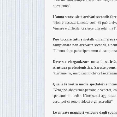
“Noi diciamo sempre che è fare meglio del
quest’anno”.
L’anno scorso siete arrivati secondi: far
“Non è necessariamente così. Si può arrivar
Vincere è difficile, ci riesce una sola, ma l
Può toccare tutti i metalli umani a sua d
campionato non arrivaste secondi, e nem
“L’anno dopo parteciperemmo al campionat
Dovreste riorganizzare tutta la societ
struttura professionistica. Sareste pronti
“Certamente, ma diciamo che ci fasceremmo la
Qual è la vostra media spettatori e incas
“Vengono abbastanza persone a vederci, con
spettatori in media. L’incasso si aggira sui
euro, poi ci sono i ridotti e gli accrediti”.
Le entrate maggiori vengono dagli sponso