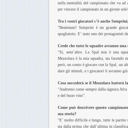
nella mentalità del campionato che va ad 
per vincere il campionato in un girone solo
Tra i vostri giocatori c’è anche Semprin
“Benéssum! Semprini è un grande giocato
spogliatoio. E’ stato uno dei protagonisti d
Crede che tutte le squadre avranno una 
“Sì, senz’altro. La Spal non è una squad
Mezzolara è la mia squadra, sta facendo mi
però, un conto è giocare con la Spal, un al
dare gli stimoli, e i giocatori li avranno già
Cosa succederà se il Mezzolara batterà l
“Andremo come sempre dalla signora Afra al
e del buon vino”.
Come può descrivere questo campionato c
sua storia?
“E’ molto difficile e lungo, tutte le partit
sia dalla prima che dall’ultima in classif