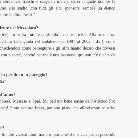
 alimentari freschi e surgelati n.d.r.), senza il quale non ce la
amo allo stadio, con tutti gli altri sponsors, sembra un elenco
tte le ditte locali.”
idente del Mezzolara?
e). In realtà, tutto è partito da una storia triste. Alla prematura
cchini (alla guida del sodalizio dal 1987 al 2002 n.d.r.), cui è
i chiedendoci come proseguire e gli altri hanno deciso che dovessi
to con piacere, perché per me è una passione: qui non c’è niente da
, in perdita o in pareggio?
lta”.
st’anno?
stoiese, Massese e Spal. Mi parlano bene anche dell’Atletico Pro
franco! Sono sempre bravi, partono piano ma allestiscono squadre
te?
 le note vicissitudini, ma è importante che si cali prima possibile