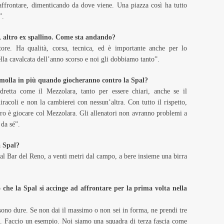
affrontare, dimenticando da dove viene. Una piazza così ha tutto
”.
i, altro ex spallino. Come sta andando?
re. Ha qualità, corsa, tecnica, ed è importante anche per lo
ella cavalcata dell’anno scorso e noi gli dobbiamo tanto”.
molla in più quando giocheranno contro la Spal?
retta come il Mezzolara, tanto per essere chiari, anche se il
racoli e non la cambierei con nessun’altra. Con tutto il rispetto,
tro è giocare col Mezzolara. Gli allenatori non avranno problemi a
 da sé”.
a Spal?
 Bar del Reno, a venti metri dal campo, a bere insieme una birra
he la Spal si accinge ad affrontare per la prima volta nella
e sono dure. Se non dai il massimo o non sei in forma, ne prendi tre
ica. Faccio un esempio. Noi siamo una squadra di terza fascia come