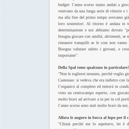
budget: l’anno scorso siamo andati a gio
venivano da una lunga serie di vittorie e i
ma alla fine del primo tempo avevamo già st
loro sostenitori. Al ritorno è andata in
determinazione e noi abbiamo dovuto “pel
bisogna giocare con umiltà, altrimenti, se n
rimanere tranquilli se le cose non vanno 
Bisogna valutare subito i giovani, e cre
importante”.
Della Spal teme qualcuno in particolare
“Non le toglierei nessuno, perché voglio gio
Castenaso: si vedeva che era indietro con l
l’organico al completo ed entrerà in condi
visto un centrocampo esperto, con giocato
molto bravi ad arrivare a tu per tu col port
l’anno scorso sono stati molto bravi da noi
Allora le auguro in bocca al lupo per il
“Chissà perché me lo aspettavo, lei è d