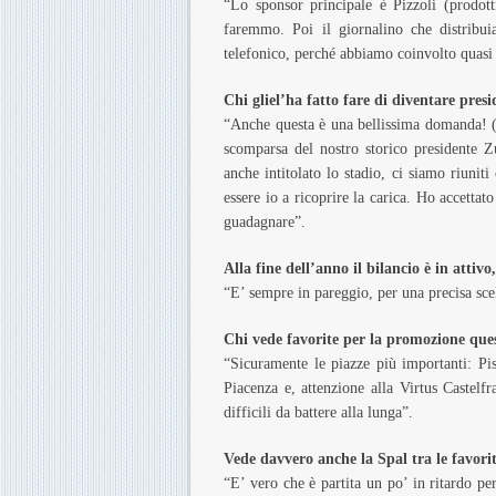
“Lo sponsor principale è Pizzoli (prodotti
faremmo. Poi il giornalino che distribui
telefonico, perché abbiamo coinvolto quasi tu
Chi gliel’ha fatto fare di diventare pres
“Anche questa è una bellissima domanda! (rid
scomparsa del nostro storico presidente Zu
anche intitolato lo stadio, ci siamo riunit
essere io a ricoprire la carica. Ho accetta
guadagnare”.
Alla fine dell’anno il bilancio è in attivo
“E’ sempre in pareggio, per una precisa sce
Chi vede favorite per la promozione que
“Sicuramente le piazze più importanti: Pi
Piacenza e, attenzione alla Virtus Castel
difficili da battere alla lunga”.
Vede davvero anche la Spal tra le favori
“E’ vero che è partita un po’ in ritardo per