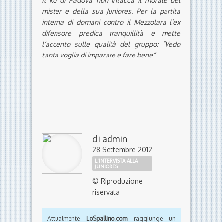
Il ko di Padova non intacca il morale del
mister e della sua Juniores. Per la partita
interna di domani contro il Mezzolara l’ex
difensore predica tranquillità e mette
l’accento sulle qualità del gruppo: ”Vedo
tanta voglia di imparare e fare bene”
di
admin
28 Settembre 2012
L'INTERVISTA ALLA
JUNIORES
© Riproduzione
riservata
Attualmente
LoSpallino.com
raggiunge un