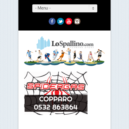
- Menu -
Facebook
Twitter
YouTube
Instagram