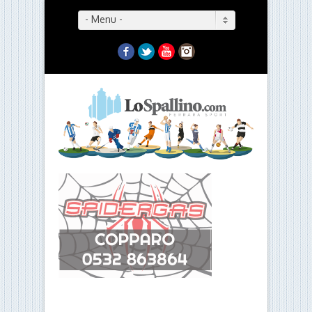
- Menu -
Facebook
Twitter
YouTube
Instagram