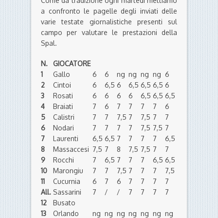
Come da tradizione ogni martedì mettiamo
a confronto le pagelle degli inviati delle
varie testate giornalistiche presenti sul
campo per valutare le prestazioni della
Spal.
N.
GIOCATORE
1
Gallo
6
6
ng
ng
ng
ng
6
2
Cintoi
6
6,5
6
6,5
6,5
6,5
6
3
Rosati
6
6
6
6
6,5
6,5
6,5
4
Braiati
7
6
7
7
7
7
6
5
Calistri
7
7
7,5
7
7,5
7
7
6
Nodari
7
7
7
7
7,5
7,5
7
7
Laurenti
6,5
6,5
7
7
7
7
6,5
8
Massaccesi
7,5
7
8
7,5
7,5
7
7
9
Rocchi
7
6,5
7
7
7
6,5
6,5
10
Marongiu
7
7
7,5
7
7
7
7,5
11
Cucurnia
6
7
6
7
7
7
7
All.
Sassarini
7
/
/
7
7
7
7
12
Busato
13
Orlando
ng
ng
ng
ng
ng
ng
ng