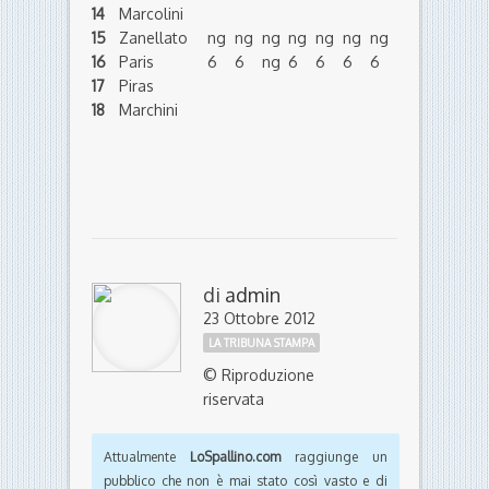
14
Marcolini
15
Zanellato
ng
ng
ng
ng
ng
ng
ng
16
Paris
6
6
ng
6
6
6
6
17
Piras
18
Marchini
di
admin
23 Ottobre 2012
LA TRIBUNA STAMPA
© Riproduzione
riservata
Attualmente
LoSpallino.com
raggiunge un
pubblico che non è mai stato così vasto e di