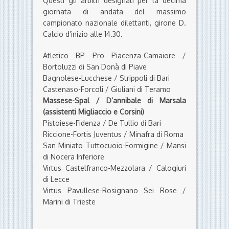
Questi gli arbitri designati per la decima
giornata di andata del massimo
campionato nazionale dilettanti, girone D.
Calcio d’inizio alle 14.30.
Atletico BP Pro Piacenza-Camaiore /
Bortoluzzi di San Donà di Piave
Bagnolese-Lucchese / Strippoli di Bari
Castenaso-Forcoli / Giuliani di Teramo
Massese-Spal / D’annibale di Marsala
(assistenti Migliaccio e Corsini)
Pistoiese-Fidenza / De Tullio di Bari
Riccione-Fortis Juventus / Minafra di Roma
San Miniato Tuttocuoio-Formigine / Mansi
di Nocera Inferiore
Virtus Castelfranco-Mezzolara / Calogiuri
di Lecce
Virtus Pavullese-Rosignano Sei Rose /
Marini di Trieste