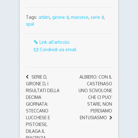
Tags:
arbitri
,
girone d
,
massese
,
serie d
,
spal
Link all'articolo
Condividi via email
SERIE D,
ALBIERO: CON IL
GIRONE D, I
CASTENASO
RISULTATI DELLA
UNO SCIVOLONE
DECIMA
CHE CI PUO’
GIORNATA:
STARE, NON
STECCANO
PERDIAMO
LUCCHESE E
ENTUSIASMO
PISTOIESE,
DILAGA IL
PIACENZA,