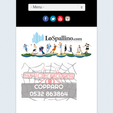
- Menu -
Facebook
Twitter
YouTube
Instagram