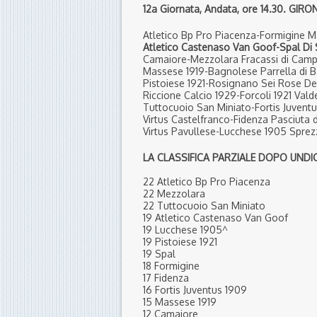
12a Giornata, Andata, ore 14.30. GIRO
Atletico Bp Pro Piacenza-Formigine M
Atletico Castenaso Van Goof-Spal
Di 
Camaiore-Mezzolara Fracassi di Cam
Massese 1919-Bagnolese Parrella di B
Pistoiese 1921-Rosignano Sei Rose De
Riccione Calcio 1929-Forcoli 1921 Vald
Tuttocuoio San Miniato-Fortis Juventus
Virtus Castelfranco-Fidenza Pasciuta 
Virtus Pavullese-Lucchese 1905 Sprez
LA CLASSIFICA PARZIALE DOPO UNDIC
22
Atletico Bp Pro Piacenza
22 Mezzolara
22
Tuttocuoio San Miniato
19 Atletico Castenaso Van Goof
19 Lucchese 1905^
19 Pistoiese 1921
19 Spal
18 Formigine
17 Fidenza
16 Fortis Juventus 1909
15 Massese 1919
12 Camaiore