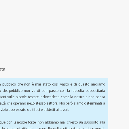
ata
pubblico che non è mai stato così vasto e di questo andiamo
a del pubblico non va di pari passo con la raccolta pubblicitaria
sioni sulle piccole testate indipendenti come la nostra e non passa
ealtà che operano nello stesso settore. Noi però siamo determinati a
vizio apprezzato da tifosi e addetti ai lavori.
que con le nostre forze, non abbiamo mai chiesto un supporto alla
iderazione di affidarci al modello delle sottoscrizioni o del paywall.