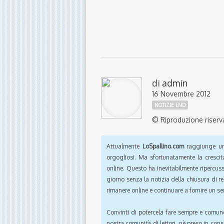
di
admin
16 Novembre 2012
NOTIZIE LND
© Riproduzione riserv
Attualmente
LoSpallino.com
raggiunge un 
orgogliosi. Ma sfortunatamente la crescit
online. Questo ha inevitabilmente ripercus
giorno senza la notizia della chiusura di r
rimanere online e continuare a fornire un ser
Convinti di potercela fare sempre e comun
nostra comunità di lettori, nè preso in cons