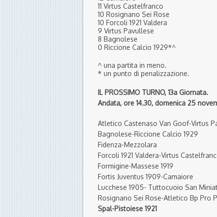
11 Virtus Castelfranco
10 Rosignano Sei Rose
10 Forcoli 1921 Valdera
9 Virtus Pavullese
8 Bagnolese
0 Riccione Calcio 1929*^
^ una partita in meno.
* un punto di penalizzazione.
IL PROSSIMO T
URNO, 13a Giornata.
Andata, ore 14.30, domenica 25 nove
Atletico Castenaso Van Goof-Virtus P
Bagnolese-Riccione Calcio 1929
Fidenza-Mezzolara
Forcoli 1921 Valdera-Virtus Castelfran
Formigine-Massese 1919
Fortis Juventus 1909-Camaiore
Lucchese 1905- Tuttocuoio San Minia
Rosignano Sei Rose-Atletico Bp Pro 
Spal-Pistoiese 1921