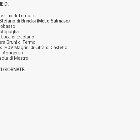
NE D.
assimi di Termoli
Stefano di Brindisi (Mel e Salmaso)
pobasso
attipaglia
 Luca di Ercolano
era Bruni di Fermo
 1909 Magrini di Città di Castello
di Agrigento
zola di Mestre
I GIORNATE.