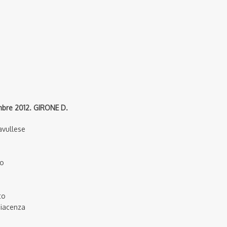
mbre 2012. GIRONE D.
avullese
co
to
Piacenza