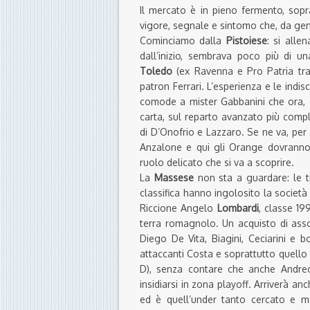
Il mercato è in pieno fermento, sop
vigore, segnale e sintomo che, da gen
Cominciamo dalla
Pistoiese
: si alle
dall’inizio, sembrava poco più di 
Toledo
(ex Ravenna e Pro Patria tra 
patron Ferrari. L’esperienza e le indi
comode a mister Gabbanini che ora, 
carta, sul reparto avanzato più comp
di D’Onofrio e Lazzaro. Se ne va, per 
Anzalone e qui gli Orange dovranno p
ruolo delicato che si va a scoprire.
La
Massese
non sta a guardare: le tre
classifica hanno ingolosito la societ
Riccione Angelo
Lombardi
, classe 19
terra romagnolo. Un acquisto di asso
Diego De Vita, Biagini, Ceciarini e b
attaccanti Costa e soprattutto quello
D), senza contare che anche Andreon
insidiarsi in zona playoff. Arriverà anc
ed è quell’under tanto cercato e mai