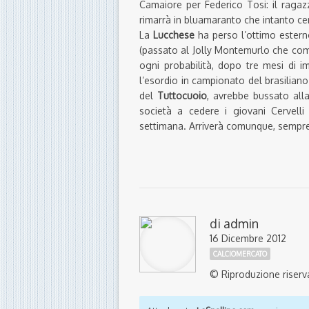
Camaiore per Federico Tosi: il ragaz
rimarrà in bluamaranto che intanto cer
La
Lucchese
ha perso l’ottimo esterno
(passato al Jolly Montemurlo che coma
ogni probabilità, dopo tre mesi di im
l’esordio in campionato del brasilian
del
Tuttocuoio
, avrebbe bussato alla
società a cedere i giovani Cervell
settimana. Arriverà comunque, sempre
di
admin
16 Dicembre 2012
CALCIOMERCATO
© Riproduzione riserv