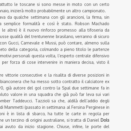
rattutto le toscane si sono messe in moto con un certo
naio, inizierà molto probabilmente un altro campionato.
nava da qualche settimana con gli arancioni, la firma, sin
una semplice formalità e così è stato. Robson Machado
le altre) è il nuovo rinforzo promesso alla tifoseria da
scusse qualità del trentunenne brasilano, verranno di sicuro
con Gucci, Carnevale e Mussi, può contare, almeno sulla
leto della categoria, colmando a pieno titolo le partenze
motivi personali questa volta, l’esperto centrale difensivo
er forza di cose intervenire in maniera decisa, visto il
 vittorie consecutive e la risalita di diverse posizioni in
à bianconera che ha messo sotto contratto il calciatore ex
90, già autore del gol contro la Spal due settimane fa in
luto valore in una squadra che già può far leva sui vari
omber Taddeucci. Tazzioli sa che, aldilà dell’addio degli
 di Mammetti (passato in settimana al Fersina Perginese in
i è in lista di sbarco, ha tutte le carte in regola per
he un terzino di origini australiane, si tratta di Daniel
Dols
 avuto da inizio stagione. Chiuse, infine, le porte del