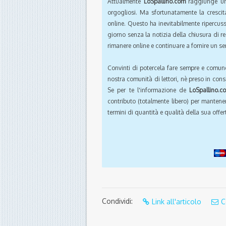
Attualmente
LoSpallino.com
raggiunge un 
orgogliosi. Ma sfortunatamente la crescit
online. Questo ha inevitabilmente ripercus
giorno senza la notizia della chiusura di r
rimanere online e continuare a fornire un ser
Convinti di potercela fare sempre e comun
nostra comunità di lettori, nè preso in cons
Se per te l'informazione de
LoSpallino.c
contributo (totalmente libero) per mantener
termini di quantità e qualità della sua offert
Condividi:
Link all'articolo
C