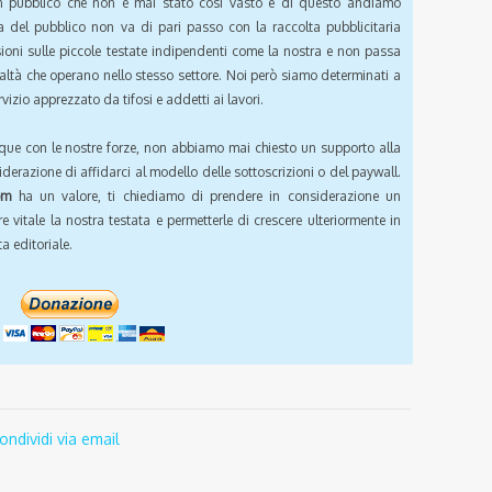
pubblico che non è mai stato così vasto e di questo andiamo
a del pubblico non va di pari passo con la raccolta pubblicitaria
sioni sulle piccole testate indipendenti come la nostra e non passa
ealtà che operano nello stesso settore. Noi però siamo determinati a
vizio apprezzato da tifosi e addetti ai lavori.
que con le nostre forze, non abbiamo mai chiesto un supporto alla
iderazione di affidarci al modello delle sottoscrizioni o del paywall.
om
ha un valore, ti chiediamo di prendere in considerazione un
e vitale la nostra testata e permetterle di crescere ulteriormente in
a editoriale.
ondividi via email