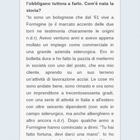
l’obbligano tuttora a farlo. Com’è nata la
storia?
“Io sono un bolognese che dal ‘61 vive a
Formigine
(e il marcato accento delle due
torri ne testimonia chiaramente le origini
n.d.r)
. Avevo ventuno anni e avevo appena
mollato un impiego come commerciale in
una grande azienda siderurgica. Ero in
bolletta dura e ho fatto la pazzia di mettermi
in società con uno del posto, che era mio
cliente, aprendo su un suo terreno
un’attività di lavorazione acciai. Le cose mi
sono andate bene, sono rimasto e ora sono
un imprenditore a trecentosessanta gradi,
con una serie di attività in Italia e all’estero
con oltre seicento dipendenti
(non solo in
campo siderurgico, ma anche alberghiero e
altro ancora n.d.r)
. Dopo qualche anno a
Formigine hanno cominciato a dirmi: “Tu hai
fatto fortuna, devi darci una mano”. Io ho