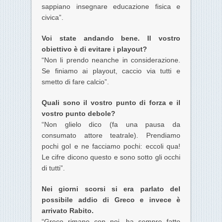
sappiano insegnare educazione fisica e
civica”.
Voi state andando bene. Il vostro
obiettivo è di evitare i playout?
“Non li prendo neanche in considerazione.
Se finiamo ai playout, caccio via tutti e
smetto di fare calcio”.
Quali sono il vostro punto di forza e il
vostro punto debole?
“Non glielo dico
(fa una pausa da
consumato attore teatrale).
Prendiamo
pochi gol e ne facciamo pochi: eccoli qua!
Le cifre dicono questo e sono sotto gli occhi
di tutti”.
Nei giorni scorsi si era parlato del
possibile addio di Greco e invece è
arrivato Rabito.
“Greco rimane con noi, ha sempre fatto