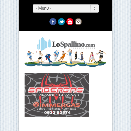
- Menu -
Facebook
Twitter
YouTube
Instagram