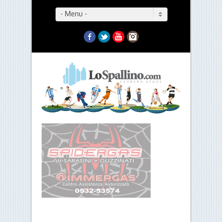
- Menu -
Facebook
Twitter
YouTube
Instagram