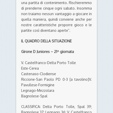
una partita di contenimento. Rischieremmo
di prenderne cinque ogni sabato. Insomma
non traiamo nessun vantaggio a giocare in
quella maniera, quindi conviene anche per
nostre caratteristiche proporre gioco e le
partite così diventano aperte”.
IL QUADRO DELLA SITUAZIONE
Girone D Juniores – 21^ giornata
V. Castelfranco-Delta Porto Tolle
Este-Cerea
Castenaso-Clodiense
Riccione-San Paolo PD 0-3 [a tavolino]V.
Pavullese-Formigine
Legnago-Mezzolara
Bagnolese-Spal
CLASSIFICA: Delta Porto Tolle, Spal 39;
Bagnolese 37; Legnago 36; V. Castelfranco