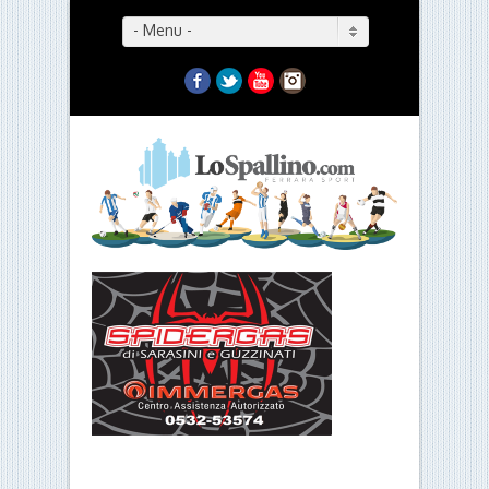
- Menu -
Facebook
Twitter
YouTube
Instagram