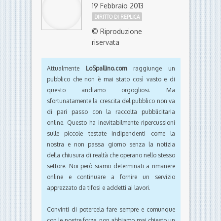
19 Febbraio 2013
DIRITTO DI REPLICA
© Riproduzione
riservata
Attualmente
LoSpallino.com
raggiunge un
pubblico che non è mai stato così vasto e di
questo andiamo orgogliosi. Ma
sfortunatamente la crescita del pubblico non va
di pari passo con la raccolta pubblicitaria
online. Questo ha inevitabilmente ripercussioni
sulle piccole testate indipendenti come la
nostra e non passa giorno senza la notizia
della chiusura di realtà che operano nello stesso
settore. Noi però siamo determinati a rimanere
online e continuare a fornire un servizio
apprezzato da tifosi e addetti ai lavori.
Convinti di potercela fare sempre e comunque
con le nostre forze, non abbiamo mai chiesto un