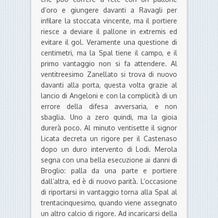
d’oro e giungere davanti a Ravagli per
infilare la stoccata vincente, ma il portiere
riesce a deviare il pallone in extremis ed
evitare il gol. Veramente una questione di
centimetri, ma la Spal tiene il campo, e il
primo vantaggio non si fa attendere. Al
ventitreesimo Zanellato si trova di nuovo
davanti alla porta, questa volta grazie al
lancio di Angeloni e con la complicità di un
errore della difesa avversaria, e non
sbaglia. Uno a zero quindi, ma la gioia
durerà poco. Al minuto ventisette il signor
Licata decreta un rigore per il Castenaso
dopo un duro intervento di Lodi. Merola
segna con una bella esecuzione ai danni di
Broglio: palla da una parte e portiere
dall’altra, ed è di nuovo parità. L’occasione
di riportarsi in vantaggio torna alla Spal al
trentacinquesimo, quando viene assegnato
un altro calcio di rigore. Ad incaricarsi della