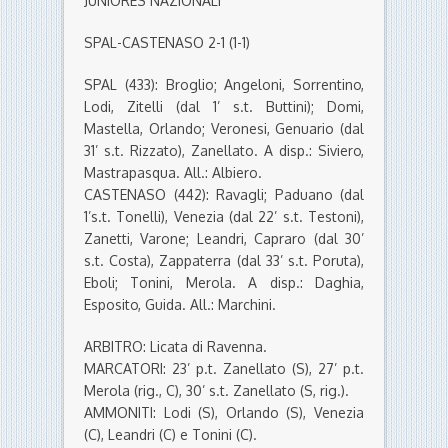
JUNIORES NAZIONALI
SPAL-CASTENASO 2-1 (1-1)
SPAL (433): Broglio; Angeloni, Sorrentino,
Lodi, Zitelli (dal 1’ s.t. Buttini); Domi,
Mastella, Orlando; Veronesi, Genuario (dal
31’ s.t. Rizzato), Zanellato. A disp.: Siviero,
Mastrapasqua. All.: Albiero.
CASTENASO (442): Ravagli; Paduano (dal
1’s.t. Tonelli), Venezia (dal 22’ s.t. Testoni),
Zanetti, Varone; Leandri, Capraro (dal 30’
s.t. Costa), Zappaterra (dal 33’ s.t. Poruta),
Eboli; Tonini, Merola. A disp.: Daghia,
Esposito, Guida. All.: Marchini.
ARBITRO: Licata di Ravenna.
MARCATORI: 23’ p.t. Zanellato (S), 27’ p.t.
Merola (rig., C), 30’ s.t. Zanellato (S, rig.).
AMMONITI: Lodi (S), Orlando (S), Venezia
(C), Leandri (C) e Tonini (C).