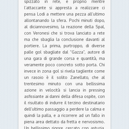
spizzato in rete, e proprio mentre
l’attaccante si appresta a realizzare ci
pensa Lodi a mettere una pezza all’ultimo
allontanando la sfera. Pochi minuti dopo,
al diciannovesimo, la reazione della Spal,
con Veronesi che si trova lanciato a rete
ma che sbaglia la conclusione davanti al
portiere. La prima, purtroppo, di diverse
palle gol sbagliate dal “Gazza”, autore di
una gara di grande corsa e quantità, ma
veramente poco concreto sotto porta. Chi
invece in zona gol si rivela tagliente come
un rasoio è il solito Zanellato, che al
trentesimo minuto con una bellissima
azione in velocità si lancia in pressing
asfissiante ai danni della difesa ospite, con
il risultato di indurre il terzino destinatario
dell’ultimo passaggio a perdere la calma e
quindi la palla, e a ricorrere ad un fallo in
piena area dettato da fretta e nervosismo.
Un bellissimo rigore, cercato con astuzia,