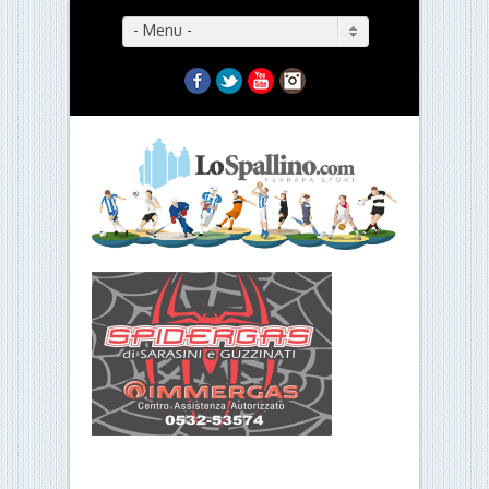
- Menu -
Facebook
Twitter
YouTube
Instagram