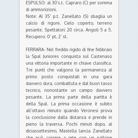
ESPULSO: al 30’s.t. Capraro (C) per somma
di ammonizioni.
Note: Al 35’ p.t. Zanellato (S) sbaglia un
calcio di rigore. Cielo coperto, terreno
pesante. Spettatori: 20 circa. Angoli 5 a 5.
Recupero: 0’ pt, 2’ st.
FERRARA- Nel freddo rigido di fine febbraio
la Spal Juniores conquista sul Castenaso
una vittoria importante in chiave classifica.
Tre punti che valgono la permanenza al
primo posto conquistati in una gara
davvero dura, combattuta e dal buon tasso
tecnico, nonostante un campo davvero
pesante. La prima parte della partita è
della Spal. La prima occasione è subito
all’ottavo minuto quando Veronesi prova
la conclusione dalla distanza e prende in
pieno la traversa. Pochi minuti dopo, al
diciassettesimo, Mastella lancia Zanellato
che può correre a rete con un pallone