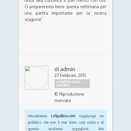
testa alla classifica a pari merito con noi.
Ci prepareremo bene questa settimana per
una partita importante per la nostra
stagione”.
di
admin
27 Febbraio 2013
LA PARTITA DELLA
JUNIORES
© Riproduzione
riservata
Attualmente
LoSpallino.com
raggiunge un
pubblico che non è mai stato così vasto e di
questo andiamo orgogliosi. Ma