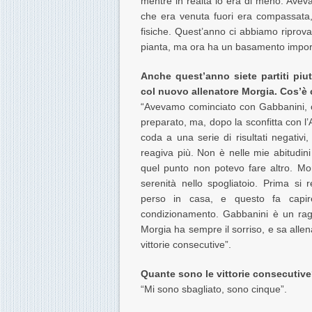
mentre in realtà lo era di meno. Aveva
che era venuta fuori era compassata, 
fisiche. Quest’anno ci abbiamo riprova
pianta, ma ora ha un basamento import
Anche quest’anno siete partiti piu
col nuovo allenatore Morgia. Cos’è
“Avevamo cominciato con Gabbanini, che
preparato, ma, dopo la sconfitta con l’At
coda a una serie di risultati negativi
reagiva più. Non è nelle mie abitudini
quel punto non potevo fare altro. Mo
serenità nello spogliatoio. Prima si
perso in casa, e questo fa capi
condizionamento. Gabbanini è un rag
Morgia ha sempre il sorriso, e sa alle
vittorie consecutive”.
Quante sono le vittorie consecutiv
“Mi sono sbagliato, sono cinque”.