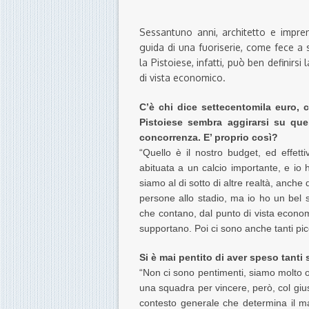
Sessantuno anni, architetto e impren
guida di una fuoriserie, come fece a
la Pistoiese, infatti, può ben definir
di vista economico.
C’è chi dice settecentomila euro, 
Pistoiese sembra aggirarsi su quel
concorrenza. E’ proprio così?
“Quello è il nostro budget, ed effet
abituata a un calcio importante, e io h
siamo al di sotto di altre realtà, anche
persone allo stadio, ma io ho un bel s
che contano, dal punto di vista econo
supportano. Poi ci sono anche tanti picc
Si è mai pentito di aver speso tanti s
“Non ci sono pentimenti, siamo molto oc
una squadra per vincere, però, col giust
contesto generale che determina il mag