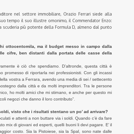
ditore nel settore immobiliare, Orazio Ferrari siede alla
 suo tempo il suo illustre omonimo, il Commendator Enzo:
si la scuderia più potente della Formula D, almeno dal punto
chi ottocentomila, ma il budget messo in campo dalla
le cifre, ben distanti dalla portata delle casse della
tivamente è ciò che spendiamo. D’altronde, questa città è
o promesso di riportarla nei professionisti. Con gli incassi
 della vostra a Ferrara, avendo una media di sei / settecento
ostegno dalla città e da molti imprenditori. Tra le persone
mico, ho molti amici che mi stimano, e anche per questo mi
oli negozi che danno il loro contributo”.
oldi, visto che i risultati stentano un po’ ad arrivare?
ulati e attenti a non buttare via i soldi. Quando c’è da fare
o mix di giovani ed esperti, quelli buoni li devi pagare. E’ il
gior costo. Sia la Pistoiese, sia la Spal, sono nate dalle