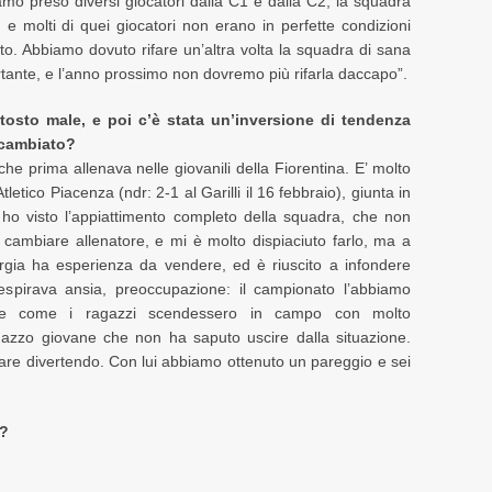
mo preso diversi giocatori dalla C1 e dalla C2, la squadra
e molti di quei giocatori non erano in perfette condizioni
to. Abbiamo dovuto rifare un’altra volta la squadra di sana
ante, e l’anno prossimo non dovremo più rifarla daccapo”.
ttosto male, e poi c’è stata un’inversione di tendenza
 cambiato?
 prima allenava nelle giovanili della Fiorentina. E’ molto
letico Piacenza (ndr: 2-1 al Garilli il 16 febbraio), giunta in
, ho visto l’appiattimento completo della squadra, che non
 cambiare allenatore, e mi è molto dispiaciuto farlo, ma a
rgia ha esperienza da vendere, ed è riuscito a infondere
 respirava ansia, preoccupazione: il campionato l’abbiamo
re come i ragazzi scendessero in campo con molto
azzo giovane che non ha saputo uscire dalla situazione.
nare divertendo. Con lui abbiamo ottenuto un pareggio e sei
e?