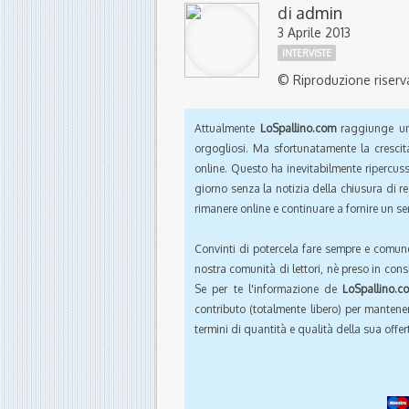
di
admin
3 Aprile 2013
INTERVISTE
© Riproduzione riserv
Attualmente
LoSpallino.com
raggiunge un 
orgogliosi. Ma sfortunatamente la crescit
online. Questo ha inevitabilmente ripercus
giorno senza la notizia della chiusura di r
rimanere online e continuare a fornire un ser
Convinti di potercela fare sempre e comun
nostra comunità di lettori, nè preso in cons
Se per te l'informazione de
LoSpallino.c
contributo (totalmente libero) per mantener
termini di quantità e qualità della sua offert