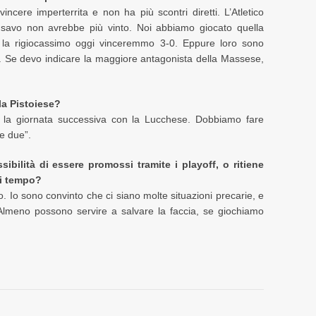
cere imperterrita e non ha più scontri diretti. L’Atletico
nsavo non avrebbe più vinto. Noi abbiamo giocato quella
se la rigiocassimo oggi vinceremmo 3-0. Eppure loro sono
te. Se devo indicare la maggiore antagonista della Massese,
 la Pistoiese?
e la giornata successiva con la Lucchese. Dobbiamo fare
e due”.
ibilità di essere promossi tramite i playoff, o ritiene
di tempo?
. Io sono convinto che ci siano molte situazioni precarie, e
 Almeno possono servire a salvare la faccia, se giochiamo