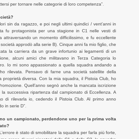
ttersi per tornare nelle categorie di loro competenza”.
ocietà?
ri sin da ragazzo, e poi negli ultimi quindici / vent’anni in
ta fu protagonista per una stagione in C1 nelle vesti di
va attraversando un momento difficilissimo, e fu eccellente
a società approdò alla serie B). Cinque anni fa mio figlio, che
ata la carriera da un grave infortunio ai legamenti di un
azione, alcuni amici che militavano in Terza Categoria lo
oro. Io mi sono appassionato a quella squadra andando a
’ho rilevata. Pensavo di farne una società satellite della
a proprietà diversa. Con la mia squadra, il Pistoia Club, ho
lla Promozione. Quell’anno segnò anche la mancata iscrizione
e la successiva ripartenza dal campionato di Eccellenza. A
o di rilevarla io, cedendo il Pistoia Club. Al primo anno
o in serie D”.
nno un campionato, perdendone uno per la prima volta
nato?
L’errore è stato di smobilitare la squadra per farla più forte,