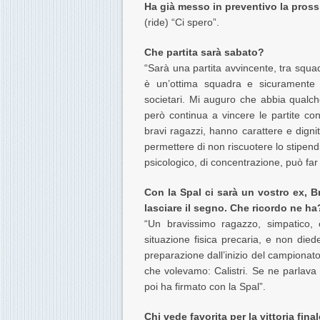
Ha già messo in preventivo la pros
(ride) “Ci spero”.
Che partita sarà sabato?
“Sarà una partita avvincente, tra squa
è un’ottima squadra e sicuramente 
societari. Mi auguro che abbia qualc
però continua a vincere le partite con 
bravi ragazzi, hanno carattere e digni
permettere di non riscuotere lo stipendi
psicologico, di concentrazione, può f
Con la Spal ci sarà un vostro ex, Br
lasciare il segno. Che ricordo ne ha
“Un bravissimo ragazzo, simpatico,
situazione fisica precaria, e non die
preparazione dall’inizio del campionato
che volevamo: Calistri. Se ne parlava
poi ha firmato con la Spal”.
Chi vede favorita per la vittoria fin