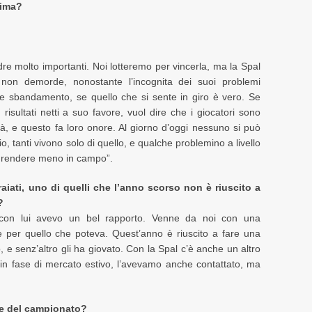
sima?
dre molto importanti. Noi lotteremo per vincerla, ma la Spal
non demorde, nonostante l’incognita dei suoi problemi
he sbandamento, se quello che si sente in giro è vero. Se
risultati netti a suo favore, vuol dire che i giocatori sono
tà, e questo fa loro onore. Al giorno d’oggi nessuno si può
o, tanti vivono solo di quello, e qualche problemino a livello
ar rendere meno in campo”.
aiati, uno di quelli che l’anno scorso non è riuscito a
?
 con lui avevo un bel rapporto. Venne da noi con una
de per quello che poteva. Quest’anno è riuscito a fare una
, e senz’altro gli ha giovato. Con la Spal c’è anche un altro
 in fase di mercato estivo, l’avevamo anche contattato, ma
ale del campionato?