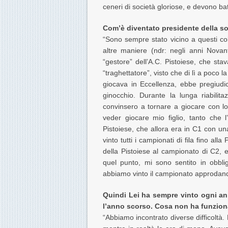
ceneri di società gloriose, e devono ba
Com’è diventato presidente della s
“Sono sempre stato vicino a questi colo
altre maniere (ndr: negli anni Novan
“gestore” dell’A.C. Pistoiese, che sta
“traghettatore”, visto che di lì a poco l
giocava in Eccellenza, ebbe pregiudic
ginocchio. Durante la lunga riabilit
convinsero a tornare a giocare con l
veder giocare mio figlio, tanto che l
Pistoiese, che allora era in C1 con un
vinto tutti i campionati di fila fino a
della Pistoiese al campionato di C2, 
quel punto, mi sono sentito in obblig
abbiamo vinto il campionato approdand
Quindi Lei ha sempre vinto ogni a
l’anno scorso. Cosa non ha funzio
“Abbiamo incontrato diverse difficoltà. 