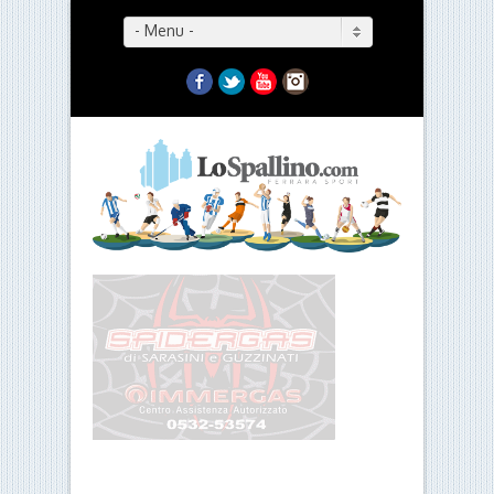
- Menu -
Facebook
Twitter
YouTube
Instagram