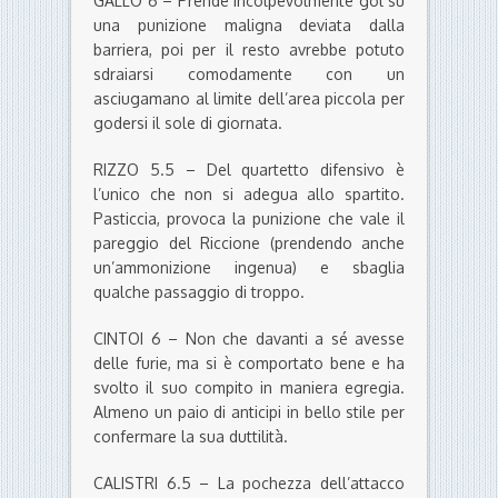
GALLO 6 – Prende incolpevolmente gol su
una punizione maligna deviata dalla
barriera, poi per il resto avrebbe potuto
sdraiarsi comodamente con un
asciugamano al limite dell’area piccola per
godersi il sole di giornata.
RIZZO 5.5 – Del quartetto difensivo è
l’unico che non si adegua allo spartito.
Pasticcia, provoca la punizione che vale il
pareggio del Riccione (prendendo anche
un’ammonizione ingenua) e sbaglia
qualche passaggio di troppo.
CINTOI 6 – Non che davanti a sé avesse
delle furie, ma si è comportato bene e ha
svolto il suo compito in maniera egregia.
Almeno un paio di anticipi in bello stile per
confermare la sua duttilità.
CALISTRI 6.5 – La pochezza dell’attacco