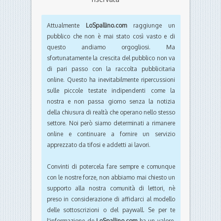
Attualmente
LoSpallino.com
raggiunge un
pubblico che non è mai stato così vasto e di
questo andiamo orgogliosi. Ma
sfortunatamente la crescita del pubblico non va
di pari passo con la raccolta pubblicitaria
online. Questo ha inevitabilmente ripercussioni
sulle piccole testate indipendenti come la
nostra e non passa giorno senza la notizia
della chiusura di realtà che operano nello stesso
settore. Noi però siamo determinati a rimanere
online e continuare a fornire un servizio
apprezzato da tifosi e addetti ai lavori.
Convinti di potercela fare sempre e comunque
con le nostre forze, non abbiamo mai chiesto un
supporto alla nostra comunità di lettori, nè
preso in considerazione di affidarci al modello
delle sottoscrizioni o del paywall. Se per te
l'informazione de
LoSpallino.com
ha un valore,