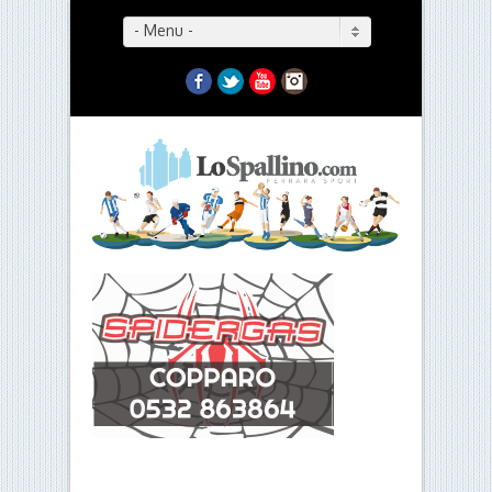
- Menu -
Facebook
Twitter
YouTube
Instagram