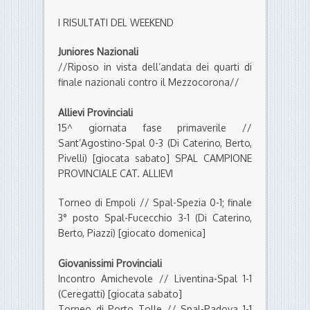
I RISULTATI DEL WEEKEND
Juniores Nazionali
//Riposo in vista dell’andata dei quarti di
finale nazionali contro il Mezzocorona//
Allievi Provinciali
15^ giornata fase primaverile //
Sant’Agostino-Spal 0-3 (Di Caterino, Berto,
Pivelli) [giocata sabato]
SPAL CAMPIONE
PROVINCIALE CAT. ALLIEVI
Torneo di Empoli // Spal-Spezia 0-1; finale
3° posto Spal-Fucecchio 3-1 (Di Caterino,
Berto, Piazzi) [giocato domenica]
Giovanissimi Provinciali
Incontro Amichevole // Liventina-Spal 1-1
(Ceregatti) [giocata sabato]
Torneo di Porto Tolle // Spal-Padova 1-1