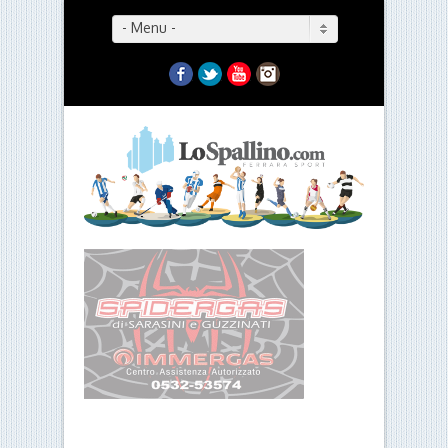
- Menu -
Facebook
Twitter
YouTube
Instagram