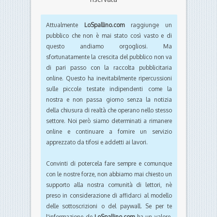
Attualmente
LoSpallino.com
raggiunge un
pubblico che non è mai stato così vasto e di
questo andiamo orgogliosi. Ma
sfortunatamente la crescita del pubblico non va
di pari passo con la raccolta pubblicitaria
online. Questo ha inevitabilmente ripercussioni
sulle piccole testate indipendenti come la
nostra e non passa giorno senza la notizia
della chiusura di realtà che operano nello stesso
settore. Noi però siamo determinati a rimanere
online e continuare a fornire un servizio
apprezzato da tifosi e addetti ai lavori.
Convinti di potercela fare sempre e comunque
con le nostre forze, non abbiamo mai chiesto un
supporto alla nostra comunità di lettori, nè
preso in considerazione di affidarci al modello
delle sottoscrizioni o del paywall. Se per te
l'informazione de
LoSpallino.com
ha un valore,