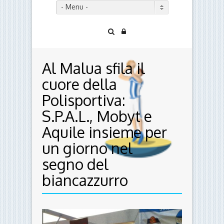
- Menu -
Al Malua sfila il
cuore della
Polisportiva:
S.P.A.L., Mobyt e
Aquile insieme per
un giorno nel
segno del
biancazzurro