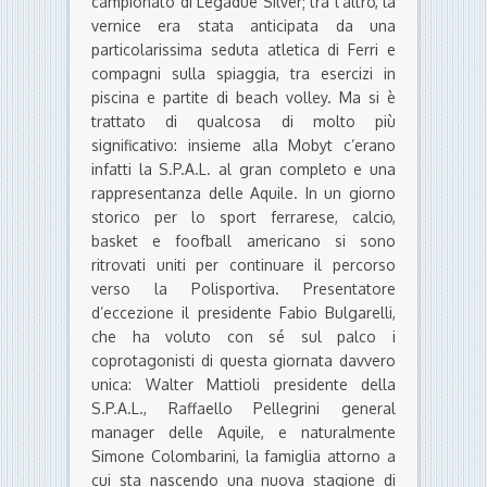
campionato di Legadue Silver; tra l’altro, la
vernice era stata anticipata da una
particolarissima seduta atletica di Ferri e
compagni sulla spiaggia, tra esercizi in
piscina e partite di beach volley. Ma si è
trattato di qualcosa di molto più
significativo: insieme alla Mobyt c’erano
infatti la S.P.A.L. al gran completo e una
rappresentanza delle Aquile. In un giorno
storico per lo sport ferrarese, calcio,
basket e foofball americano si sono
ritrovati uniti per continuare il percorso
verso la Polisportiva. Presentatore
d’eccezione il presidente Fabio Bulgarelli,
che ha voluto con sé sul palco i
coprotagonisti di questa giornata davvero
unica: Walter Mattioli presidente della
S.P.A.L., Raffaello Pellegrini general
manager delle Aquile, e naturalmente
Simone Colombarini, la famiglia attorno a
cui sta nascendo una nuova stagione di