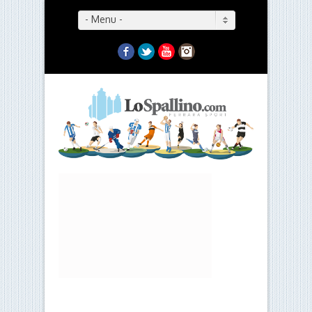
- Menu -
Facebook
Twitter
YouTube
Instagram