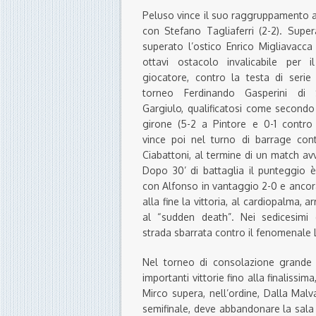
Peluso vince il suo raggruppamento a f
con Stefano Tagliaferri (2-2). Super
superato l’ostico Enrico Migliavacca
ottavi ostacolo invalicabile per i
giocatore, contro la testa di serie 
torneo Ferdinando Gasperini di 
Gargiulo, qualificatosi come secondo
girone (5-2 a Pintore e 0-1 contro 
vince poi nel turno di barrage con
Ciabattoni, al termine di un match av
Dopo 30’ di battaglia il punteggio è
con Alfonso in vantaggio 2-0 e ancor
alla fine la vittoria, al cardiopalma, ar
al “sudden death”. Nei sedicesimi d
strada sbarrata contro il fenomenale
Nel torneo di consolazione grande p
importanti vittorie fino alla finalissi
Mirco supera, nell’ordine, Dalla Malva 
semifinale, deve abbandonare la sala