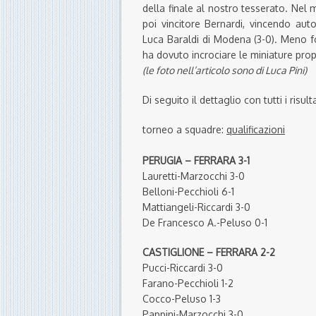
della finale al nostro tesserato. Nel 
poi vincitore Bernardi, vincendo auto
Luca Baraldi di Modena (3-0). Meno fo
ha dovuto incrociare le miniature propr
(le foto nell’articolo sono di Luca Pini)
Di seguito il dettaglio con tutti i risu
torneo a squadre:
q
ualificazioni
PERUGIA – FERRARA 3-1
Lauretti-Marzocchi 3-0
Belloni-Pecchioli 6-1
Mattiangeli-Riccardi 3-0
De Francesco A.-Peluso 0-1
CASTIGLIONE – FERRARA 2-2
Pucci-Riccardi 3-0
Farano-Pecchioli 1-2
Cocco-Peluso 1-3
Pappini-Marzocchi 3-0