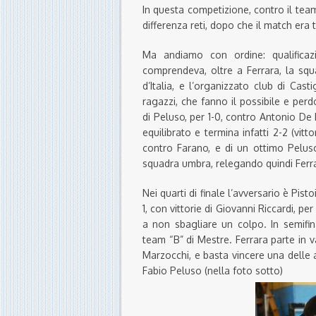
In questa competizione, contro il team
differenza reti, dopo che il match era 
Ma andiamo con ordine: qualifica
comprendeva, oltre a Ferrara, la squa
d’Italia, e l’organizzato club di Ca
ragazzi, che fanno il possibile e perd
di Peluso, per 1-0, contro Antonio De
equilibrato e termina infatti 2-2 (vitt
contro Farano, e di un ottimo Peluso
squadra umbra, relegando quindi Ferra
Nei quarti di finale l’avversario è Pis
1, con vittorie di Giovanni Riccardi, pe
a non sbagliare un colpo. In semifin
team “B” di Mestre. Ferrara parte in v
Marzocchi, e basta vincere una delle a
Fabio Peluso (nella foto sotto)