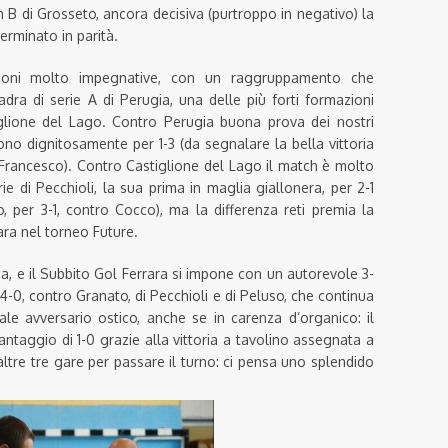
 B di Grosseto, ancora decisiva (purtroppo in negativo) la
terminato in parità.
zioni molto impegnative, con un raggruppamento che
dra di serie A di Perugia, una delle più forti formazioni
stiglione del Lago. Contro Perugia buona prova dei nostri
ono dignitosamente per 1-3 (da segnalare la bella vittoria
 Francesco). Contro Castiglione del Lago il match è molto
orie di Pecchioli, la sua prima in maglia giallonera, per 2-1
, per 3-1, contro Cocco), ma la differenza reti premia la
ra nel torneo Future.
toia, e il Subbito Gol Ferrara si impone con un autorevole 3-
r 4-0, contro Granato, di Pecchioli e di Peluso, che continua
ale avversario ostico, anche se in carenza d’organico: il
antaggio di 1-0 grazie alla vittoria a tavolino assegnata a
ltre tre gare per passare il turno: ci pensa uno splendido