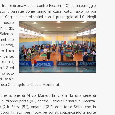
ronte di una vittoria contro Riccioni (1-0) ed un pareggio
ato il barrage come primo in classificato, Fabio ha poi
 di Cagliari nei sedicesimi con il punteggio di 1-0.
Negli
l nostro
n. 1 del
Salerno.
 nel suo
Guerra),
tro Luca
vincente.
 sul 3-3,
a 3-2, ed
riva solo
i finale
 Luca Colangelo di Casale Monferrato.
restazione di Mirco Marzocchi, che infila una serie di
ma, purtroppo persa (0-1) contro Daniele Bernardi di Vicenza.
(2-1), Serra (5-1), Amatelli (2-0) ed il forte Solari che, in
 dopo il match per motivi personali, spalancando le porte