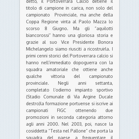
detto, il Portoverrara Calcio detiene il
titolo di campione in carica, non solo del
campionato Provinciale, ma anche della
Coppa Regione vinta al Paolo Mazza lo
scorso 8 Giugno. Ma gli “aquilotti
biancorossi” hanno una gloriosa storia e
grazie al suo Vice Presidente Bonora
Michelangelo siamo riusciti a ricostruirla. I
primi cenni storici del Portoverrara calcio si
hanno nell’immediato dopoguerra con la
squadra amatoriale che ottiene anche
qualche vittoria del campionato
provinciale. Negli anni settanta,
completato l’odierno impianto sportivo
(Stadio Comunale di Via Argine Ducale
destro)la formazione portuense si iscrive ai
campionati FIGC ottenendo due
promozioni in seconda categoria attorno
agli anni 2000. Nel 2003, poi, nasce la
cosiddetta “Testa nel Pallone” che porta la
squadra del paese a frequentare il