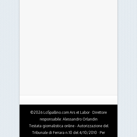
©2026 LoSpallino.com Ars et Labor · Direttore
responsabile: Alessandro Orlandin
Testata giornalistica online - Autorizzazione del
Tribunale di Ferrara n.10 del 4/10/2010 · Per