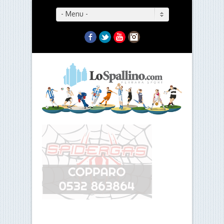
- Menu -
Facebook
Twitter
YouTube
Instagram