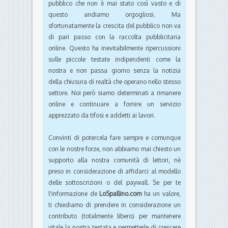
pubblico che non è mai stato così vasto e di
questo andiamo orgogliosi. Ma
sfortunatamente la crescita del pubblico non va
di pari passo con la raccolta pubblicitaria
online. Questo ha inevitabilmente ripercussioni
sulle piccole testate indipendenti come la
nostra e non passa giorno senza la notizia
della chiusura di realtà che operano nello stesso
settore. Noi però siamo determinati a rimanere
online e continuare a fornire un servizio
apprezzato da tifosi e addetti ai lavori.
Convinti di potercela fare sempre e comunque
con le nostre forze, non abbiamo mai chiesto un
supporto alla nostra comunità di lettori, nè
preso in considerazione di affidarci al modello
delle sottoscrizioni o del paywall. Se per te
l'informazione de
LoSpallino.com
ha un valore,
ti chiediamo di prendere in considerazione un
contributo (totalmente libero) per mantenere
vitale la nostra testata e permetterle di crescere