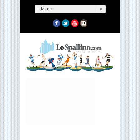
- Menu -
Facebook
Twitter
YouTube
Instagram