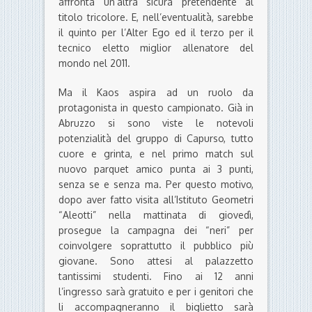
affronta un’altra sicura pretendente al
titolo tricolore. E, nell’eventualità, sarebbe
il quinto per l’Alter Ego ed il terzo per il
tecnico eletto miglior allenatore del
mondo nel 2011.
Ma il Kaos aspira ad un ruolo da
protagonista in questo campionato. Già in
Abruzzo si sono viste le notevoli
potenzialità del gruppo di Capurso, tutto
cuore e grinta, e nel primo match sul
nuovo parquet amico punta ai 3 punti,
senza se e senza ma. Per questo motivo,
dopo aver fatto visita all’Istituto Geometri
“Aleotti” nella mattinata di giovedì,
prosegue la campagna dei “neri” per
coinvolgere soprattutto il pubblico più
giovane. Sono attesi al palazzetto
tantissimi studenti. Fino ai 12 anni
l’ingresso sarà gratuito e per i genitori che
li accompagneranno il biglietto sarà