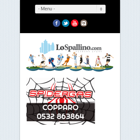
- Menu -
Facebook
Twitter
YouTube
Instagram