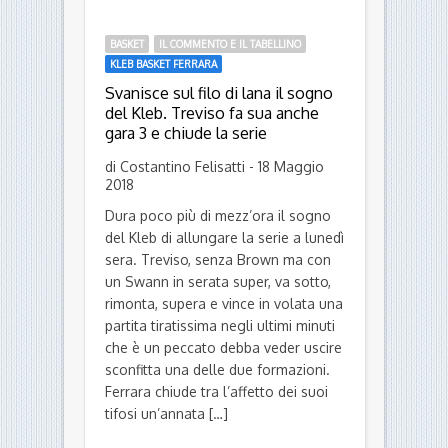
BASKET
IL COMMENTO E IL TABELLINO
KLEB BASKET FERRARA
Svanisce sul filo di lana il sogno
del Kleb. Treviso fa sua anche
gara 3 e chiude la serie
di Costantino Felisatti - 18 Maggio
2018
Dura poco più di mezz’ora il sogno
del Kleb di allungare la serie a lunedì
sera. Treviso, senza Brown ma con
un Swann in serata super, va sotto,
rimonta, supera e vince in volata una
partita tiratissima negli ultimi minuti
che è un peccato debba veder uscire
sconfitta una delle due formazioni.
Ferrara chiude tra l’affetto dei suoi
tifosi un’annata […]