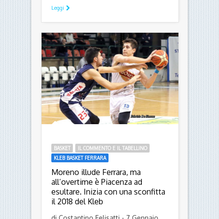
Leggi
BASKET
IL COMMENTO E IL TABELLINO
KLEB BASKET FERRARA
Moreno illude Ferrara, ma
all’overtime è Piacenza ad
esultare. Inizia con una sconfitta
il 2018 del Kleb
di Costantino Felisatti - 7 Gennaio