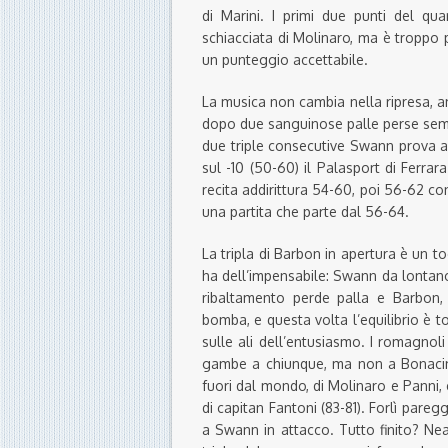
di Marini. I primi due punti del qu
schiacciata di Molinaro, ma è troppo po
un punteggio accettabile.
La musica non cambia nella ripresa, anz
dopo due sanguinose palle perse semb
due triple consecutive Swann prova a
sul -10 (50-60) il Palasport di Ferrar
recita addirittura 54-60, poi 56-62 con
una partita che parte dal 56-64.
La tripla di Barbon in apertura è un t
ha dell’impensabile: Swann da lontano 
ribaltamento perde palla e Barbon, a
bomba, e questa volta l’equilibrio è t
sulle ali dell’entusiasmo. I romagnol
gambe a chiunque, ma non a Bonacina
fuori dal mondo, di Molinaro e Panni, 
di capitan Fantoni (83-81). Forlì pare
a Swann in attacco. Tutto finito? Ne