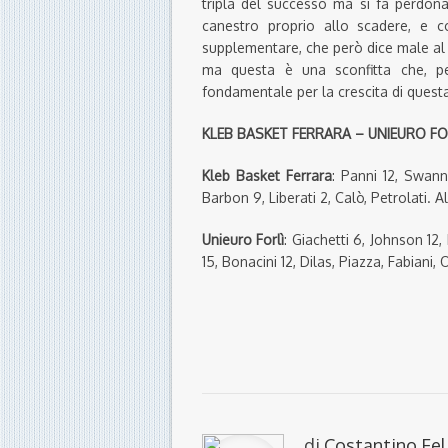
tripla del successo ma si fa perdona
canestro proprio allo scadere, e c
supplementare, che però dice male al K
ma questa è una sconfitta che, per
fondamentale per la crescita di quest
KLEB BASKET FERRARA – UNIEURO FOR
Kleb Basket Ferrara
: Panni 12, Swann
Barbon 9, Liberati 2, Calò, Petrolati. A
Unieuro Forlì
: Giachetti 6, Johnson 12
15, Bonacini 12, Dilas, Piazza, Fabiani, Oxi
di
Costantino Fel