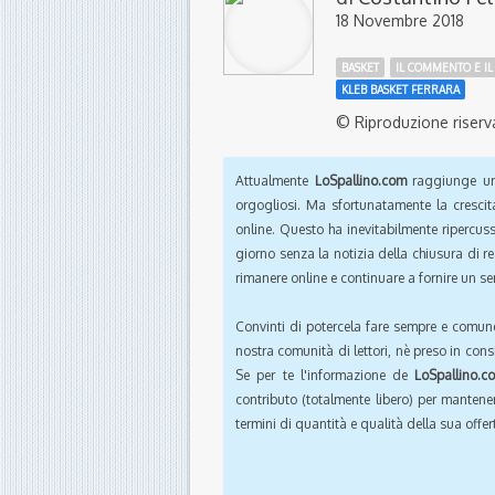
18 Novembre 2018
BASKET
IL COMMENTO E IL
KLEB BASKET FERRARA
© Riproduzione riserv
Attualmente
LoSpallino.com
raggiunge un 
orgogliosi. Ma sfortunatamente la crescit
online. Questo ha inevitabilmente ripercus
giorno senza la notizia della chiusura di r
rimanere online e continuare a fornire un ser
Convinti di potercela fare sempre e comun
nostra comunità di lettori, nè preso in cons
Se per te l'informazione de
LoSpallino.c
contributo (totalmente libero) per mantener
termini di quantità e qualità della sua offert