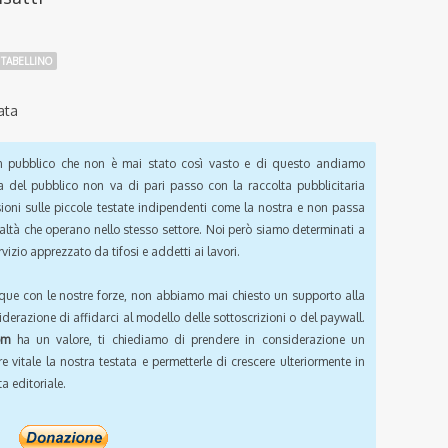
 TABELLINO
ata
pubblico che non è mai stato così vasto e di questo andiamo
a del pubblico non va di pari passo con la raccolta pubblicitaria
sioni sulle piccole testate indipendenti come la nostra e non passa
ealtà che operano nello stesso settore. Noi però siamo determinati a
vizio apprezzato da tifosi e addetti ai lavori.
que con le nostre forze, non abbiamo mai chiesto un supporto alla
iderazione di affidarci al modello delle sottoscrizioni o del paywall.
om
ha un valore, ti chiediamo di prendere in considerazione un
e vitale la nostra testata e permetterle di crescere ulteriormente in
a editoriale.