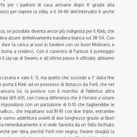
arto per i padroni di casa arrivano dopo 4′ grazie alla
co per riaprire la sfida, e il 34-46 dell’intervallo è anche
i, se possibile diventa ancor più indigesta per il Kleb, che
ra alzare definitivamente bandiera bianca sul 38-54. Con
 dare la carica ai suoi in tandem con un buon Molinaro, e
a torna a crederci. Con il canestro di Fantoni il punteggio
 il lay-up di Swann, e all’ultima pausa è ufficiale: abbiamo
occasana e vale il -5, ma quello che succede a 7′ dalla fine
porta il Kleb ad un possesso di distacco da Forlì, che nel
ncora lui, la punisce con il marchio di fabbrica: altra
otale (69-69), con l’unica differenza che è Ferrara a volare
i rispondono con un parzialone di 0-10 che taglierebbe le
&co., che impattano sull’81-81 con due triple, entrambe
e vanno addirittura avanti di due lunghezze grazie ai liberi
ggia immediatamente e si vede favorita da un fallo fischiato
anche per idea, perché Forlì non segna, Swann sbaglia la