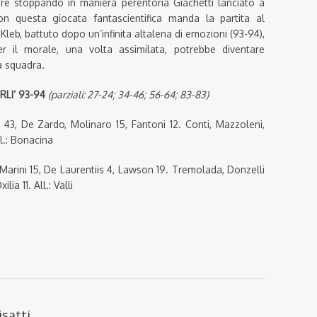
re stoppando in maniera perentoria Giachetti lanciato a
on questa giocata fantascientifica manda la partita al
leb, battuto dopo un’infinita altalena di emozioni (93-94),
 il morale, una volta assimilata, potrebbe diventare
a squadra.
LI’ 93-94
(parziali: 27-24; 34-46; 56-64; 83-83)
 43, De Zardo, Molinaro 15, Fantoni 12. Conti, Mazzoleni,
ll.: Bonacina
, Marini 15, De Laurentiis 4, Lawson 19. Tremolada, Donzelli
lia 11. All.: Valli
isatti