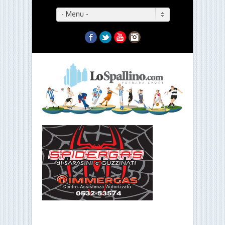
- Menu -
Facebook
Twitter
YouTube
Instagram