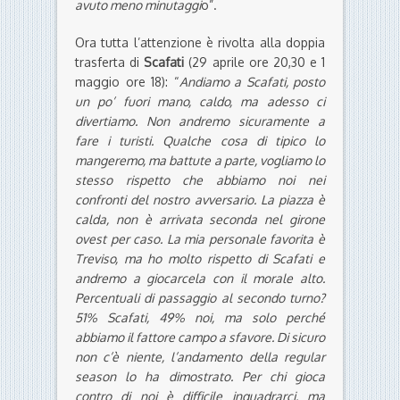
avuto meno minutaggi
o”.
Ora tutta l’attenzione è rivolta alla doppia
trasferta di
Scafati
(29 aprile ore 20,30 e 1
maggio ore 18): “
Andiamo a Scafati, posto
un po’ fuori mano, caldo, ma adesso ci
divertiamo. Non andremo sicuramente a
fare i turisti. Qualche cosa di tipico lo
mangeremo, ma battute a parte, vogliamo lo
stesso rispetto che abbiamo noi nei
confronti del nostro avversario. La piazza è
calda, non è arrivata seconda nel girone
ovest per caso. La mia personale favorita è
Treviso, ma ho molto rispetto di Scafati e
andremo a giocarcela con il morale alto.
Percentuali di passaggio al secondo turno?
51% Scafati, 49% noi, ma solo perché
abbiamo il fattore campo a sfavore. Di sicuro
non c’è niente, l’andamento della regular
season lo ha dimostrato. Per chi gioca
contro di noi è difficile inquadrarci, ma