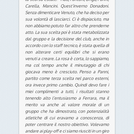
Carella, Mancini. Quest’inverno Donadoni.
Senza dimenticare Venuto, che ha deciso per
sua volontà di lasciarci. Ci è dispiaciuto, ma
non abbiamo potuto far altro che prenderne
atto. La sua scelta poi è stata metabolizzata
dal gruppo e la decisione del club, anche in
accordo con lo staff tecnico, è stata quella di
non alterare certi equilibri che si erano
venuti a creare. La rosa è corta, lo sappiamo,
ma col tempo anche il minutaggio di chi
giocava meno è cresciuto. Penso a Panni,
partito come terza scelta nel parco esterni,
ora invece primo cambio. Quindi devo fare i
miei complimenti a tutti, i risultati stanno
tenendo alto l’entusiasmo a Ferrara, ma il
merito va anche al valore morale di un
gruppo che ha dimostrato, con potenzialità
atletiche di cui eravamo a conoscenza, di
poter centrare il nostro obiettivo. Volevamo
andare ai play-off e ci siamo riusciti in un giro