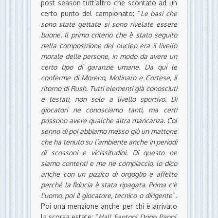
post season tutt’altro che scontato ad un
certo punto del campionato: “
Le basi che
sono state gettate si sono rivelate essere
buone. Il primo criterio che è stato seguito
nella composizione del nucleo era il livello
morale delle persone, in modo da avere un
certo tipo di garanzie umane. Da qui le
conferme di Moreno, Molinaro e Cortese, il
ritorno di Rush. Tutti elementi già conosciuti
e testati, non solo a livello sportivo. Di
giocatori ne conosciamo tanti, ma certi
possono avere qualche altra mancanza. Col
senno di poi abbiamo messo giù un mattone
che ha tenuto su l’ambiente anche in periodi
di scossoni e vicissitudini. Di questo ne
siamo contenti e me ne compiaccio, lo dico
anche con un pizzico di orgoglio e affetto
perché la fiducia è stata ripagata. Prima c’è
l’uomo, poi il giocatore, tecnico o dirigente
“.
Poi una menzione anche per chi è arrivato
la scorsa estate: “
Hall, Fantoni, Drigo, Panni,