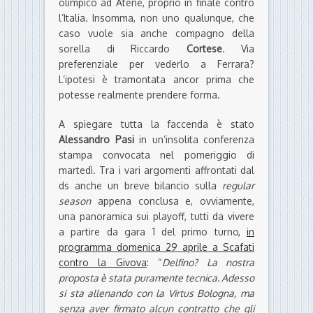
olimpico ad Atene, proprio in finale contro
l’Italia. Insomma, non uno qualunque, che
caso vuole sia anche compagno della
sorella di Riccardo
Cortese
. Via
preferenziale per vederlo a Ferrara?
L’ipotesi è tramontata ancor prima che
potesse realmente prendere forma.
A spiegare tutta la faccenda è stato
Alessandro Pasi
in un’insolita conferenza
stampa convocata nel pomeriggio di
martedì. Tra i vari argomenti affrontati dal
ds anche un breve bilancio sulla
regular
season
appena conclusa e, ovviamente,
una panoramica sui playoff, tutti da vivere
a partire da gara 1 del primo turno,
in
programma domenica 29 aprile a Scafati
contro la Givova
: “
Delfino? La nostra
proposta è stata puramente tecnica. Adesso
si sta allenando con la Virtus Bologna, ma
senza aver firmato alcun contratto che gli