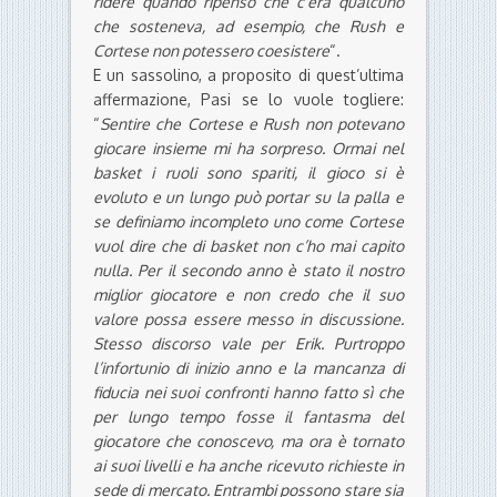
ridere quando ripenso che c’era qualcuno
che sosteneva, ad esempio, che Rush e
Cortese non potessero coesistere
“.
E un sassolino, a proposito di quest’ultima
affermazione, Pasi se lo vuole togliere:
“
Sentire che Cortese e Rush non potevano
giocare insieme mi ha sorpreso. Ormai nel
basket i ruoli sono spariti, il gioco si è
evoluto e un lungo può portar su la palla e
se definiamo incompleto uno come Cortese
vuol dire che di basket non c’ho mai capito
nulla. Per il secondo anno è stato il nostro
miglior giocatore e non credo che il suo
valore possa essere messo in discussione.
Stesso discorso vale per Erik. Purtroppo
l’infortunio di inizio anno e la mancanza di
fiducia nei suoi confronti hanno fatto sì che
per lungo tempo fosse il fantasma del
giocatore che conoscevo, ma ora è tornato
ai suoi livelli e ha anche ricevuto richieste in
sede di mercato. Entrambi possono stare sia