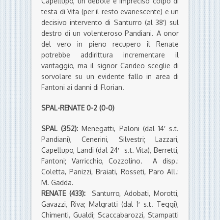
Capellupo, un debole e impreciso colpo di
testa di Vita (per il resto evanescente) e un
decisivo intervento di Santurro (al 38′) sul
destro di un volenteroso Pandiani. A onor
del vero in pieno recupero il Renate
potrebbe addirittura incrementare il
vantaggio, ma il signor Candeo sceglie di
sorvolare su un evidente fallo in area di
Fantoni ai danni di Florian.
SPAL-RENATE 0-2 (0-0)
SPAL (352):
Menegatti, Paloni (dal 14′ s.t.
Pandiani), Cenerini, Silvestri; Lazzari,
Capellupo, Landi (dal 24′ s.t. Vita), Berretti,
Fantoni; Varricchio, Cozzolino. A disp.:
Coletta, Panizzi, Braiati, Rosseti, Paro All.:
M. Gadda.
RENATE (433):
Santurro, Adobati, Morotti,
Gavazzi, Riva; Malgratti (dal 1′ s.t. Teggi),
Chimenti, Gualdi; Scaccabarozzi, Stampatti