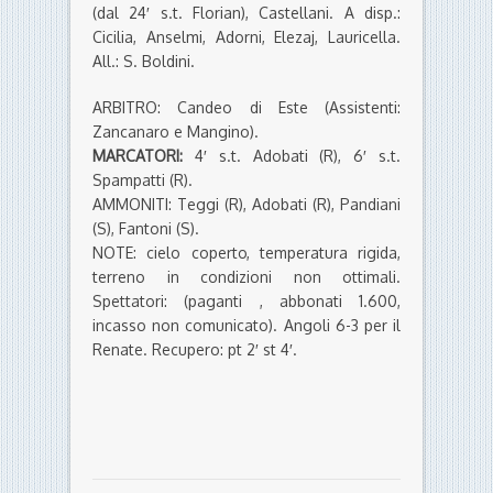
(dal 24′ s.t. Florian), Castellani. A disp.:
Cicilia, Anselmi, Adorni, Elezaj, Lauricella.
All.: S. Boldini.
ARBITRO: Candeo di Este (Assistenti:
Zancanaro e Mangino).
MARCATORI:
4′ s.t. Adobati (R), 6′ s.t.
Spampatti (R).
AMMONITI: Teggi (R), Adobati (R), Pandiani
(S), Fantoni (S).
NOTE: cielo coperto, temperatura rigida,
terreno in condizioni non ottimali.
Spettatori: (paganti , abbonati 1.600,
incasso non comunicato). Angoli 6-3 per il
Renate. Recupero: pt 2′ st 4′.