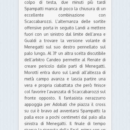
colpo di testa, due minuti più tardi
Spampatti manca di poco la chiusura di un
eccellente combinazione con
Scaccabarozzi. L’alternanza delle sortite
offensive porta in seguito Landi a mettere
fuori con un sinistro dal limite dell’area e
Gualdi a trovare la versione volante di
Menegatti sul suo destro pennellato sul
palo lungo. Al 31′ un altra scelta discutibile
dell’arbitro Candeo permette al Renate di
creare pericolo dalle parti di Menegatti.
Morotti entra duro sul Landi all’altezza di
metà campo avanza e lascia partire una
vera e propria ciabattata che però finisce
col favorire l’avanzata di Scaccabarozzi sul
fronte opposto. Il fantasista nerazzurro
appoggia per Adobati che piazza il cross
su cui è bravo ad avventarsi Spampatti: la
palla esce a pochi centimetri dal palo alla
sinistra di Menegatti. Il finale di tempo
riserva la risposta della Spal, prima con un