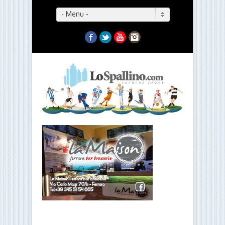
- Menu -
Facebook
Twitter
YouTube
Instagram