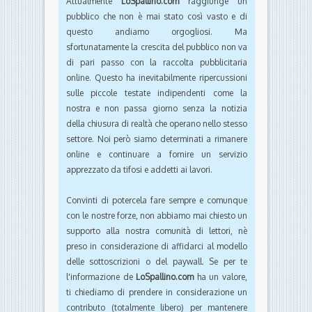
Attualmente
LoSpallino.com
raggiunge un
pubblico che non è mai stato così vasto e di
questo andiamo orgogliosi. Ma
sfortunatamente la crescita del pubblico non va
di pari passo con la raccolta pubblicitaria
online. Questo ha inevitabilmente ripercussioni
sulle piccole testate indipendenti come la
nostra e non passa giorno senza la notizia
della chiusura di realtà che operano nello stesso
settore. Noi però siamo determinati a rimanere
online e continuare a fornire un servizio
apprezzato da tifosi e addetti ai lavori.
Convinti di potercela fare sempre e comunque
con le nostre forze, non abbiamo mai chiesto un
supporto alla nostra comunità di lettori, nè
preso in considerazione di affidarci al modello
delle sottoscrizioni o del paywall. Se per te
l'informazione de
LoSpallino.com
ha un valore,
ti chiediamo di prendere in considerazione un
contributo (totalmente libero) per mantenere