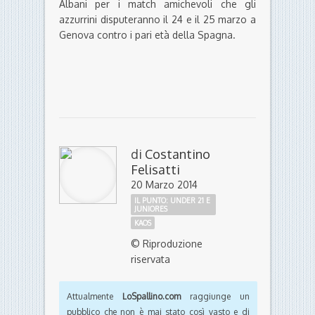
Albani per i match amichevoli che gli
azzurrini disputeranno il 24 e il 25 marzo a
Genova contro i pari età della Spagna.
di
Costantino
Felisatti
20 Marzo 2014
IL PUNTO: UNDER 21 E
JUNIORES
KAOS
© Riproduzione
riservata
Attualmente
LoSpallino.com
raggiunge un
pubblico che non è mai stato così vasto e di