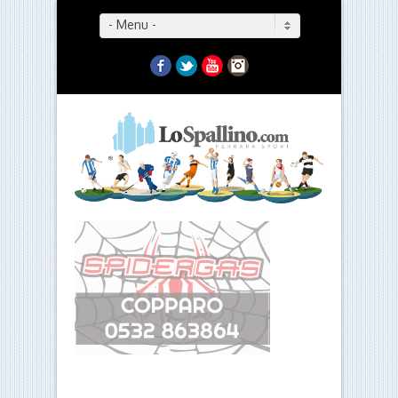
- Menu -
Facebook
Twitter
YouTube
Instagram