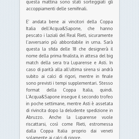
questa mattina sono stati sorteggiati gli
accoppiamenti delle semifinali.
E’ andata bene ai vincitori della Coppa
Italia dell’Acqua&Sapone, che hanno
pescato i laziali del Real Rieti, sicuramente
l’avversario più abbordabile in urna. Sarà
questa la sfida delle 18 che designerà il
nome della prima finalista, in attesa del big
match della sera tra Luparense e Asti. In
caso di parità alla all’ultima sirena si andrà
subito ai calci di rigori, mentre in finale
sono previsti i tempi supplementari. Stesso
format della Coppa Italia, quindi.
L’Acqua&Sapone insegue il secondo trofeo
in poche settimane, mentre Asti è assetata
di rivincita dopo la deludente spedizione in
Abruzzo. Anche la Luparense vuole
riscattarsi, così come Rieti, estromessa
dalla Coppa Italia proprio dai veneti
solamente ai calci di rigore.