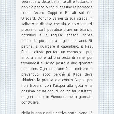
vedrebbero delle belle), le altre lottano, e
non c’è pericolo che si passino la borraccia
come fecero Coppi e Bartali sul Col
D’Izoard. Ognuno va per la sua strada, in
salita o in discesa che sia, e solo venerdì
prossimo sarà possibile tirare un bilancio
definitivo sulla regular season, senza
dubbio la più incerta degli ultimi anni. Sì,
perchè, a guardare il calendario, il Real
Rieti – giusto per fare un esempio – può
ancora ambire ad una testa di serie, pur
trovandosi al sesto posto a due giornate
dalla fine. Ogni ribaltone è da mettere in
preventivo, ecco perchè il Kaos deve
chiudere la pratica già contro Napoli per
non trovarsi con l’acqua alla gola e la
pessima situazione di dover far risultato,
magari pieno, in Piemonte nella giornata
conclusiva.
Nella buona e nella cattiva sorte, Napoli è