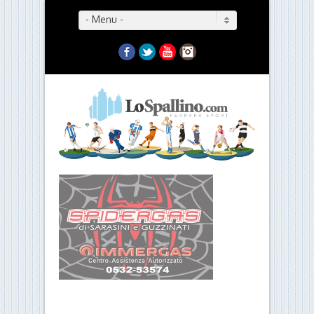
- Menu -
Facebook
Twitter
YouTube
Instagram