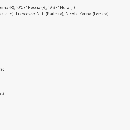
Crema (R), 10’03” Rescia (R), 19’37” Nora (L)
astello), Francesco Nitti (Barletta), Nicola Zanna (Ferrara)
nse
 3