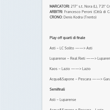
MARCATORI
: 2’17” s.t. Nora (L), 7’21” 
ARBITRI
: Francesco Peroni (Città di C
CRONO
: Denis Kodra (Trento)
Play off quarti di finale
Asti – LC Solito ——> Asti
Luparense – Real Rieti ——> Lupare
Kaos – Lazio ——> Lazio
Acqua&Sapone – Pescara ——> Gara
Semifinali
Asti – Luparense
Acqua&Sapone o Pescara – Lazio