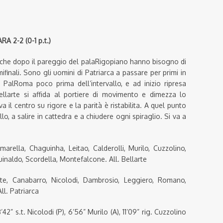
2-2 (0-1 p.t.)
, che dopo il pareggio del palaRigopiano hanno bisogno di
ifinali. Sono gli uomini di Patriarca a passare per primi in
 PalRoma poco prima dell’intervallo, e ad inizio ripresa
ellarte si affida al portiere di movimento e dimezza lo
 il centro su rigore e la parità è ristabilita. A quel punto
o, a salire in cattedra e a chiudere ogni spiraglio. Si va a
rella, Chaguinha, Leitao, Calderolli, Murilo, Cuzzolino,
inaldo, Scordella, Montefalcone. All. Bellarte
rte, Canabarro, Nicolodi, Dambrosio, Leggiero, Romano,
ll. Patriarca
’42” s.t. Nicolodi (P), 6’56” Murilo (A), 11’09” rig. Cuzzolino