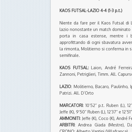
KAOS FUTSAL-LAZIO 4-4 (1-3 p.t.)
Niente da fare per il Kaos Futsal di
lazio nonostante un match dominato dal
porta in casa estense, mentre i 
approfittando di ogni sbavatura avver
la rimonta, Molitierno si conferma in se
semifinale.
KAOS FUTSAL:
Laion, André Ferreira,
Zannoni, Petriglieri, Timm. All. Capurs
LAZIO
: Molitierno, Bacaro, Paulinho, 
Patrizi. All. D’Orto
MARCATORI
: 10’52” p.t. Ruben (L), 12’1
Jeffe (K), 9’50” Ruben (L), 12’37” e 12’51
AMMONITI
: Jeffe (K), Coco (K), André F
ARBITRI
: Andrea Giada (Mestre), D
CRONO: Alberto Vantini (Villafranca)