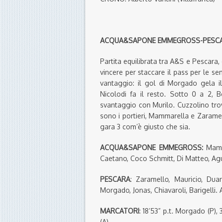
ACQUA&SAPONE EMMEGROSS-PESCARA 
Partita equilibrata tra A&S e Pescara
vincere per staccare il pass per le sem
vantaggio: il gol di Morgado gela il
Nicolodi fa il resto. Sotto 0 a 2, B
svantaggio con Murilo. Cuzzolino trova
sono i portieri, Mammarella e Zaramell
gara 3 com’è giusto che sia.
ACQUA&SAPONE EMMEGROSS:
Mamma
Caetano, Coco Schmitt, Di Matteo, Agu
PESCARA
: Zaramello, Mauricio, Dua
Morgado, Jonas, Chiavaroli, Barigelli. A
MARCATORI
: 18’53” p.t. Morgado (P), 3
(A)