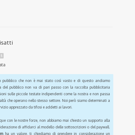
isatti
 5
ata
pubblico che non è mai stato così vasto e di questo andiamo
a del pubblico non va di pari passo con la raccolta pubblicitaria
sioni sulle piccole testate indipendenti come la nostra e non passa
ealtà che operano nello stesso settore. Noi però siamo determinati a
vizio apprezzato da tifosi e addetti ai lavori.
que con le nostre forze, non abbiamo mai chiesto un supporto alla
iderazione di affidarci al modello delle sottoscrizioni o del paywall.
om
ha un valore, ti chiediamo di prendere in considerazione un