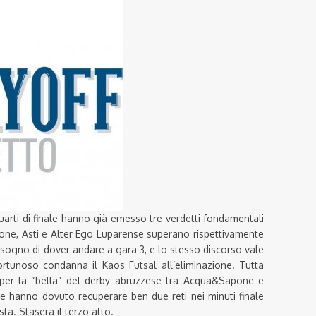
uarti di finale hanno già emesso tre verdetti fondamentali
llone, Asti e Alter Ego Luparense superano rispettivamente
isogno di dover andare a gara 3, e lo stesso discorso vale
rtunoso condanna il Kaos Futsal all’eliminazione. Tutta
è per la “bella” del derby abruzzese tra Acqua&Sapone e
he hanno dovuto recuperare ben due reti nei minuti finale
sta. Stasera il terzo atto.