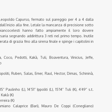
 Leopoldo Capurso, fermato sul pareggio per 4 a 4 dalla
l’inizio alla fine. Letale la mancanza di precisione sotto
biancocelesti hanno fatto ampiamente il loro dovere
saria segnando addirittura 3 reti nel primo tempo. Inutile
rata di grazia fino alla sirena finale e spinge i capitolini in
 Coco, Pedotti, Kakà, Tuli, Boaventura, Vinicius, Jeffe,
o
Ippoliti, Ruben, Salas, Emer, Raul, Hector, Dimas, Schininà,
5” Paulinho (L), 14’51” Ippoliti (L), 15’14” Tuli (K), 4’49” s.t.
” Kakà (K)
erreira (K)
amiano Calaprice (Bari), Mauro De Coppi (Conegliano)