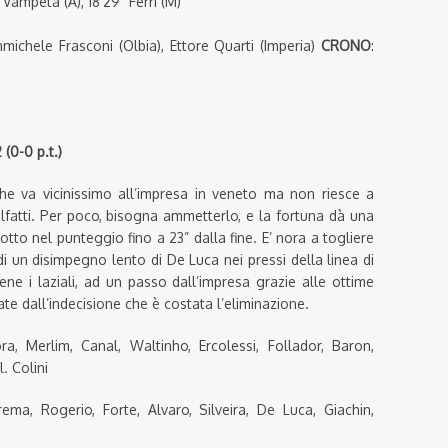
1” Vampeta (A), 18’29” Ferri (M)
anmichele Frasconi (Olbia), Ettore Quarti (Imperia)
CRONO
:
(0-0 p.t.)
 che va vicinissimo all’impresa in veneto ma non riesce a
alfatti. Per poco, bisogna ammetterlo, e la fortuna dà una
otto nel punteggio fino a 23” dalla fine. E’ nora a togliere
i un disimpegno lento di De Luca nei pressi della linea di
ne i laziali, ad un passo dall’impresa grazie alle ottime
ate dall’indecisione che è costata l’eliminazione.
, Merlim, Canal, Waltinho, Ercolessi, Follador, Baron,
. Colini
ema, Rogerio, Forte, Alvaro, Silveira, De Luca, Giachin,