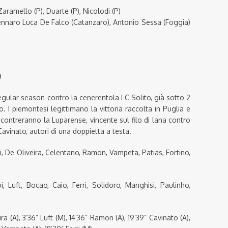
Zaramello (P), Duarte (P), Nicolodi (P)
Gennaro Luca De Falco (Catanzaro), Antonio Sessa (Foggia)
)
egular season contro la cenerentola LC Solito, già sotto 2
o. I piemontesi legittimano la vittoria raccolta in Puglia e
contreranno la Luparense, vincente sul filo di lana contro
 Cavinato, autori di una doppietta a testa.
i, De Oliveira, Celentano, Ramon, Vampeta, Patias, Fortino,
i, Luft, Bocao, Caio, Ferri, Solidoro, Manghisi, Paulinho,
eira (A), 3’36” Luft (M), 14’36” Ramon (A), 19’39” Cavinato (A),