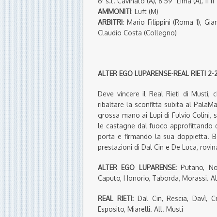
6′ s.t. Cavinato (A), 8’59” Lima (A), 11’1
AMMONITI
: Luft (M)
ARBITRI
: Mario Filippini (Roma 1), Gi
Claudio Costa (Collegno)
ALTER EGO LUPARENSE-REAL RIETI 2-2 
Deve vincere il Real Rieti di Musti,
ribaltare la sconfitta subita al PalaM
grossa mano ai Lupi di Fulvio Colini, s
le castagne dal fuoco approfittando d
porta e firmando la sua doppietta. Be
prestazioni di Dal Cin e De Luca, rovin
ALTER EGO LUPARENSE:
Putano, Nora
Caputo, Honorio, Taborda, Morassi. All
REAL RIETI:
Dal Cin, Rescia, Davì, Cr
Esposito, Miarelli. All. Musti