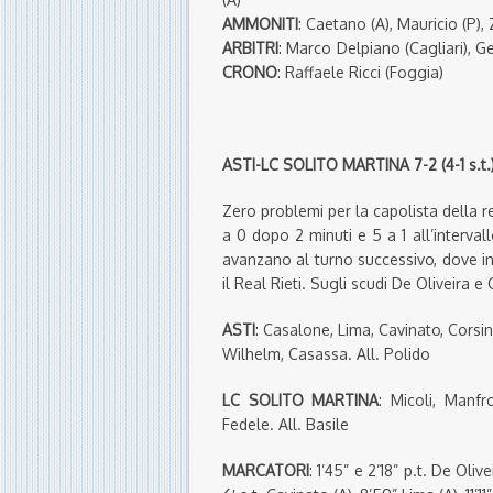
AMMONITI
: Caetano (A), Mauricio (P), 
ARBITRI
: Marco Delpiano (Cagliari), 
CRONO
: Raffaele Ricci (Foggia)
ASTI-LC SOLITO MARTINA 7-2 (4-1 s.t.
Zero problemi per la capolista della r
a 0 dopo 2 minuti e 5 a 1 all’intervall
avanzano al turno successivo, dove in
il Real Rieti. Sugli scudi De Oliveira e
ASTI
: Casalone, Lima, Cavinato, Corsin
Wilhelm, Casassa. All. Polido
LC SOLITO MARTINA
: Micoli, Manfro
Fedele. All. Basile
MARCATORI
: 1’45” e 2’18” p.t. De Oliv