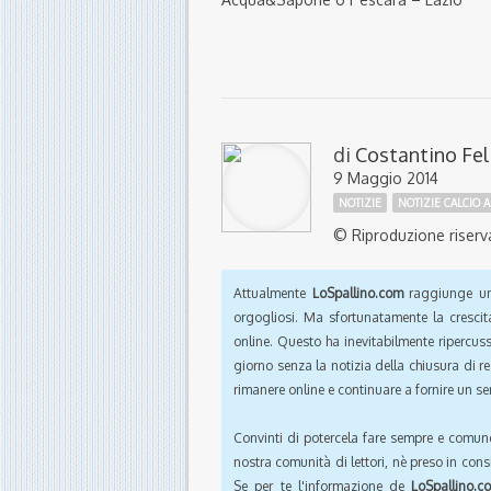
di
Costantino Fel
9 Maggio 2014
NOTIZIE
NOTIZIE CALCIO A
© Riproduzione riserv
Attualmente
LoSpallino.com
raggiunge un 
orgogliosi. Ma sfortunatamente la crescit
online. Questo ha inevitabilmente ripercus
giorno senza la notizia della chiusura di r
rimanere online e continuare a fornire un ser
Convinti di potercela fare sempre e comun
nostra comunità di lettori, nè preso in cons
Se per te l'informazione de
LoSpallino.c