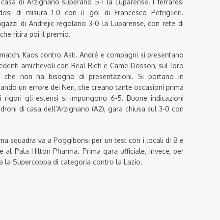
 casa di Arzignano superano 5-1 la Luparense. I ferraresi
dosi di misura 1-0 con il gol di Francesco Petriglieri.
ragazzi di Andrejic regolano 3-0 la Luparense, con rete di
che ritira poi il premio.
 match, Kaos contro Asti. André e compagni si presentano
ecedenti amichevoli con Real Rieti e Came Dosson, sul loro
 che non ha bisogno di presentazioni. Si portano in
tando un errore dei Neri, che creano tante occasioni prima
ai rigori gli estensi si impongono 6-5. Buone indicazioni
roni di casa dell’Arzignano (A2), gara chiusa sul 3-0 con
a squadra va a Poggibonsi per un test con i locali di B e
 al Pala Hilton Pharma. Prima gara ufficiale, invece, per
 la Supercoppa di categoria contro la Lazio.