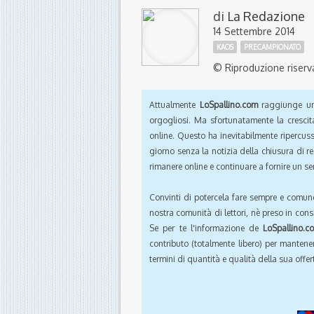
di
La Redazione
14 Settembre 2014
KAOS
PRECAMPIONATO
© Riproduzione riserv
Attualmente
LoSpallino.com
raggiunge un 
orgogliosi. Ma sfortunatamente la crescit
online. Questo ha inevitabilmente ripercus
giorno senza la notizia della chiusura di r
rimanere online e continuare a fornire un ser
Convinti di potercela fare sempre e comun
nostra comunità di lettori, nè preso in cons
Se per te l'informazione de
LoSpallino.c
contributo (totalmente libero) per mantener
termini di quantità e qualità della sua offert