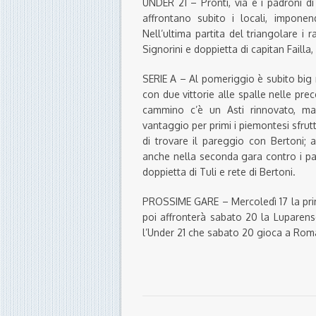
UNDER 21 – Pronti, via e i padroni di
affrontano subito i locali, imponen
Nell’ultima partita del triangolare i 
Signorini e doppietta di capitan Failla, 
SERIE A – Al pomeriggio è subito big
con due vittorie alle spalle nelle pr
cammino c’è un Asti rinnovato, ma
vantaggio per primi i piemontesi sfrut
di trovare il pareggio con Bertoni; 
anche nella seconda gara contro i pad
doppietta di Tuli e rete di Bertoni.
PROSSIME GARE – Mercoledì 17 la prim
poi affronterà sabato 20 la Luparense
l’Under 21 che sabato 20 gioca a Roma