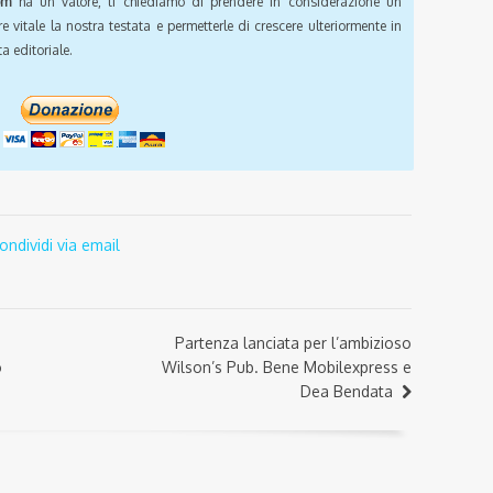
om
ha un valore, ti chiediamo di prendere in considerazione un
e vitale la nostra testata e permetterle di crescere ulteriormente in
a editoriale.
ondividi via email
a
Partenza lanciata per l’ambizioso
o
Wilson’s Pub. Bene Mobilexpress e
Dea Bendata