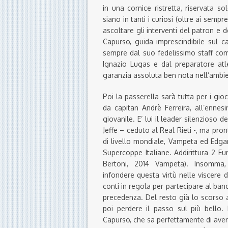
in una cornice ristretta, riservata so
siano in tanti i curiosi (oltre ai semp
ascoltare gli interventi del patron e 
Capurso, guida imprescindibile sul c
sempre dal suo fedelissimo staff com
Ignazio Lugas e dal preparatore at
garanzia assoluta ben nota nell’ambie
Poi la passerella sarà tutta per i gioca
da capitan Andrè Ferreira, all’ennes
giovanile. E’ lui il leader silenzioso
Jeffe – ceduto al Real Rieti -, ma pr
di livello mondiale, Vampeta ed Edgar 
Supercoppe Italiane. Addirittura 2 Eur
Bertoni, 2014 Vampeta). Insomm
infondere questa virtù nelle viscere 
conti in regola per partecipare al banc
precedenza. Del resto già lo scorso
poi perdere il passo sul più bello. 
Capurso, che sa perfettamente di avere