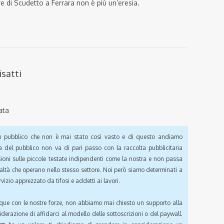
re di Scudetto a Ferrara non è più un’eresia.
isatti
ata
pubblico che non è mai stato così vasto e di questo andiamo
a del pubblico non va di pari passo con la raccolta pubblicitaria
sioni sulle piccole testate indipendenti come la nostra e non passa
ealtà che operano nello stesso settore. Noi però siamo determinati a
vizio apprezzato da tifosi e addetti ai lavori.
que con le nostre forze, non abbiamo mai chiesto un supporto alla
iderazione di affidarci al modello delle sottoscrizioni o del paywall.