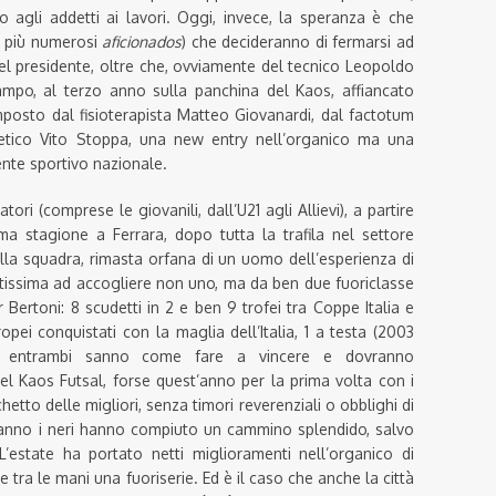
lo agli addetti ai lavori. Oggi, invece, la speranza è che
re più numerosi
aficionados
) che decideranno di fermarsi ad
del presidente, oltre che, ovviamente del tecnico Leopoldo
ampo, al terzo anno sulla panchina del Kaos, affiancato
posto dal fisioterapista Matteo Giovanardi, dal factotum
letico Vito Stoppa, una new entry nell’organico ma una
nte sportivo nazionale.
tori (comprese le giovanili, dall’U21 agli Allievi), a partire
ima stagione a Ferrara, dopo tutta la trafila nel settore
 della squadra, rimasta orfana di un uomo dell’esperienza di
ontissima ad accogliere non uno, ma da ben due fuoriclasse
Bertoni: 8 scudetti in 2 e ben 9 trofei tra Coppe Italia e
opei conquistati con la maglia dell’Italia, 1 a testa (2003
a, entrambi sanno come fare a vincere e dovranno
del Kaos Futsal, forse quest’anno per la prima volta con i
hetto delle migliori, senza timori reverenziali o obblighi di
 anno i neri hanno compiuto un cammino splendido, salvo
L’estate ha portato netti miglioramenti nell’organico di
 tra le mani una fuoriserie. Ed è il caso che anche la città