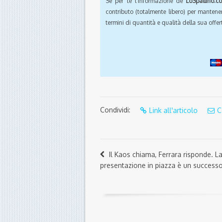
Se per te l'informazione de
LoSpallino.c
contributo (totalmente libero) per mantener
termini di quantità e qualità della sua offert
Condividi:
Link all'articolo
C
Il Kaos chiama, Ferrara risponde. L
presentazione in piazza è un success