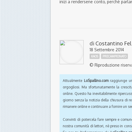
inizi a rendersene conto, perchè parla
di
Costantino Fel
18 Settembre 2014
KAOS
PRECAMPIONATO
© Riproduzione riserv
Attualmente
LoSpallino.com
raggiunge un 
orgogliosi. Ma sfortunatamente la crescit
online. Questo ha inevitabilmente ripercus
giorno senza la notizia della chiusura di r
rimanere online e continuare a fornire un ser
Convinti di potercela fare sempre e comun
nostra comunità di lettori, nè preso in cons