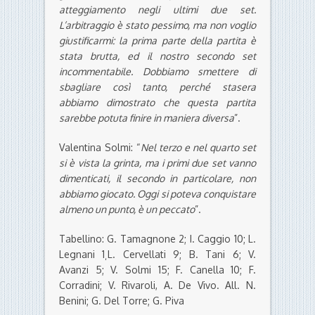
atteggiamento negli ultimi due set.
L’arbitraggio è stato pessimo, ma non voglio
giustificarmi: la prima parte della partita è
stata brutta, ed il nostro secondo set
incommentabile. Dobbiamo smettere di
sbagliare così tanto, perché stasera
abbiamo dimostrato che questa partita
sarebbe potuta finire in maniera diversa
”.
Valentina Solmi: “
Nel terzo e nel quarto set
si è vista la grinta, ma i primi due set vanno
dimenticati, il secondo in particolare, non
abbiamo giocato. Oggi si poteva conquistare
almeno un punto, è un peccato
”.
Tabellino: G. Tamagnone 2; I. Caggio 10; L.
Legnani 1¸L. Cervellati 9; B. Tani 6; V.
Avanzi 5; V. Solmi 15; F. Canella 10; F.
Corradini; V. Rivaroli, A. De Vivo. All. N.
Benini; G. Del Torre; G. Piva