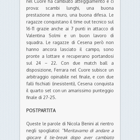
nel Cuore ha cambiato atteggiamento e ci
prova: scambi lunghi, una buona
prestazione a muro, una buona difesa. Le
ragazze conquistano il time out tecnico sul
16-11 grazie anche ai 7 punti in attacco di
Valentina Solmi e un buon lavoro di
squadra. Le ragazze di Cesena però non
hanno ancora lasciato il campo, sono
pronte a lottare e recuperano portandosi
sul 24 – 22. Con due match ball a
disposizione, Ferrara nel Cuore subisce un
arbitraggio opinabile nel finale, e con due
falli fischiati (inesistenti), Cesena conquista
il quarto set con un amarissimo punteggio
finale di 27-25.
POSTPARTITA
Queste le parole di Nicola Benini al rientro
negli spogliatoi: “M
eritavamo di andare a
giocare il tie-break dopo aver cambiato