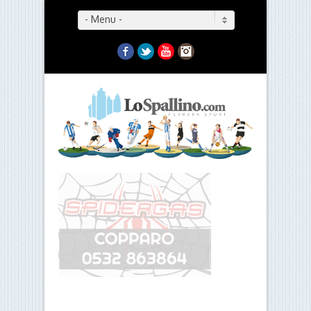
- Menu -
Facebook
Twitter
YouTube
Instagram