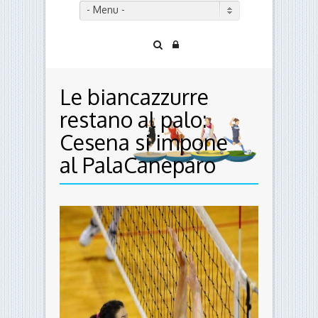
- Menu -
Le biancazzurre
restano al palo:
Cesena si impone
al PalaCaneparo