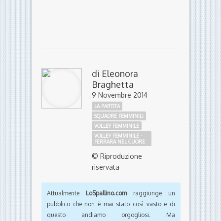
di
Eleonora
Braghetta
9 Novembre 2014
LA PARTITA
SQUADRE FEMMINILI
VOLLEY FEMMINILE
VOLLEY FEMMINILE -
FERRARA NEL CUORE
© Riproduzione
riservata
Attualmente
LoSpallino.com
raggiunge un
pubblico che non è mai stato così vasto e di
questo andiamo orgogliosi. Ma