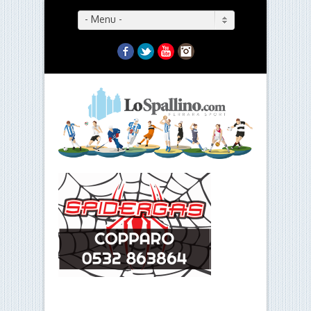
- Menu -
Facebook
Twitter
YouTube
Instagram