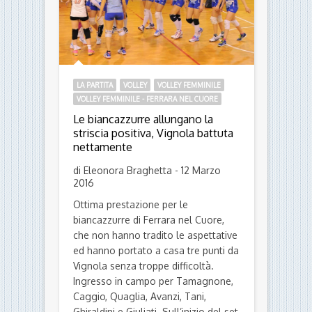
LA PARTITA
VOLLEY
VOLLEY FEMMINILE
VOLLEY FEMMINILE - FERRARA NEL CUORE
Le biancazzurre allungano la
striscia positiva, Vignola battuta
nettamente
di Eleonora Braghetta - 12 Marzo
2016
Ottima prestazione per le
biancazzurre di Ferrara nel Cuore,
che non hanno tradito le aspettative
ed hanno portato a casa tre punti da
Vignola senza troppe difficoltà.
Ingresso in campo per Tamagnone,
Caggio, Quaglia, Avanzi, Tani,
Ghiraldini e Giuliati. Sull’inizio del set