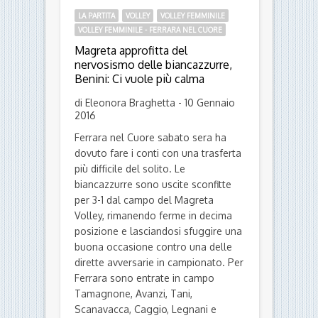
LA PARTITA
VOLLEY
VOLLEY FEMMINILE
VOLLEY FEMMINILE - FERRARA NEL CUORE
Magreta approfitta del
nervosismo delle biancazzurre,
Benini: Ci vuole più calma
di Eleonora Braghetta - 10 Gennaio
2016
Ferrara nel Cuore sabato sera ha
dovuto fare i conti con una trasferta
più difficile del solito. Le
biancazzurre sono uscite sconfitte
per 3-1 dal campo del Magreta
Volley, rimanendo ferme in decima
posizione e lasciandosi sfuggire una
buona occasione contro una delle
dirette avversarie in campionato. Per
Ferrara sono entrate in campo
Tamagnone, Avanzi, Tani,
Scanavacca, Caggio, Legnani e