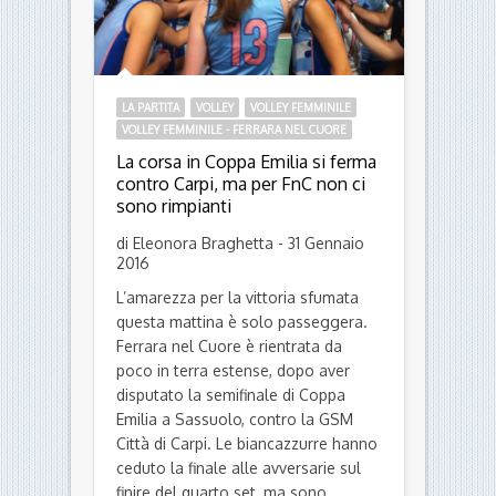
LA PARTITA
VOLLEY
VOLLEY FEMMINILE
VOLLEY FEMMINILE - FERRARA NEL CUORE
La corsa in Coppa Emilia si ferma
contro Carpi, ma per FnC non ci
sono rimpianti
di Eleonora Braghetta - 31 Gennaio
2016
L’amarezza per la vittoria sfumata
questa mattina è solo passeggera.
Ferrara nel Cuore è rientrata da
poco in terra estense, dopo aver
disputato la semifinale di Coppa
Emilia a Sassuolo, contro la GSM
Città di Carpi. Le biancazzurre hanno
ceduto la finale alle avversarie sul
finire del quarto set, ma sono