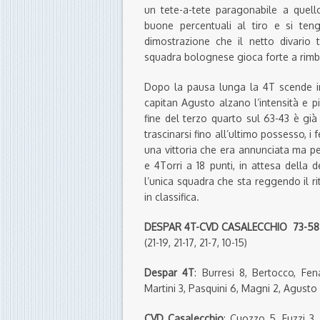
un tete-a-tete paragonabile a quell
buone percentuali al tiro e si ten
dimostrazione che il netto divario 
squadra bolognese gioca forte a rimba
Dopo la pausa lunga la 4T scende in
capitan Agusto alzano l’intensità e pi
fine del terzo quarto sul 63-43 è già 
trascinarsi fino all’ultimo possesso, i
una vittoria che era annunciata ma per
e 4Torri a 18 punti, in attesa della
l’unica squadra che sta reggendo il r
in classifica.
DESPAR 4T-CVD CASALECCHIO 73-58
(21-19, 21-17, 21-7, 10-15)
Despar 4T
: Burresi 8, Bertocco, Fen
Martini 3, Pasquini 6, Magni 2, Agusto (k
CVD Casalecchio
: Cuozzo 5, Fuzzi 3,