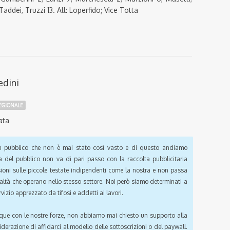
Taddei, Truzzi 13. All: Loperfido; Vice Totta
edini
REGIONALE
ata
pubblico che non è mai stato così vasto e di questo andiamo
a del pubblico non va di pari passo con la raccolta pubblicitaria
sioni sulle piccole testate indipendenti come la nostra e non passa
ealtà che operano nello stesso settore. Noi però siamo determinati a
vizio apprezzato da tifosi e addetti ai lavori.
que con le nostre forze, non abbiamo mai chiesto un supporto alla
iderazione di affidarci al modello delle sottoscrizioni o del paywall.