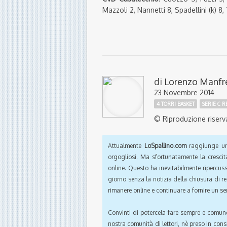
Mazzoli 2, Nannetti 8, Spadellini (k) 8, 
di
Lorenzo Manfr
23 Novembre 2014
4 TORRI BASKET
SERIE C 
© Riproduzione riserv
Attualmente
LoSpallino.com
raggiunge un 
orgogliosi. Ma sfortunatamente la crescit
online. Questo ha inevitabilmente ripercus
giorno senza la notizia della chiusura di r
rimanere online e continuare a fornire un ser
Convinti di potercela fare sempre e comun
nostra comunità di lettori, nè preso in cons