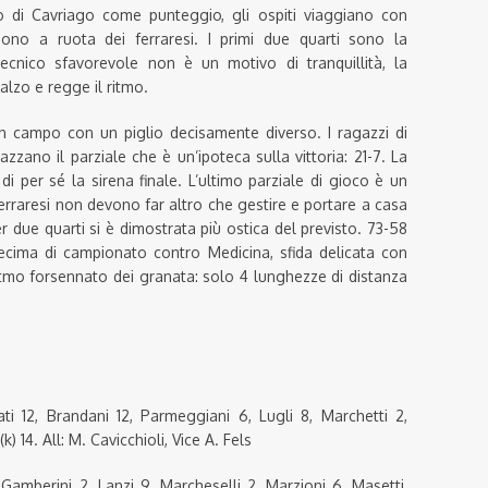
o di Cavriago come punteggio, gli ospiti viaggiano con
gono a ruota dei ferraresi. I primi due quarti sono la
tecnico sfavorevole non è un motivo di tranquillità, la
lzo e regge il ritmo.
 campo con un piglio decisamente diverso. I ragazzi di
azzano il parziale che è un’ipoteca sulla vittoria: 21-7. La
di per sé la sirena finale. L’ultimo parziale di gioco è un
 ferraresi non devono far altro che gestire e portare a casa
 due quarti si è dimostrata più ostica del previsto. 73-58
 decima di campionato contro Medicina, sfida delicata con
itmo forsennato dei granata: solo 4 lunghezze di distanza
ati 12, Brandani 12, Parmeggiani 6, Lugli 8, Marchetti 2,
) 14. All: M. Cavicchioli, Vice A. Fels
 Gamberini 2, Lanzi 9, Marcheselli 2, Marzioni 6, Masetti,