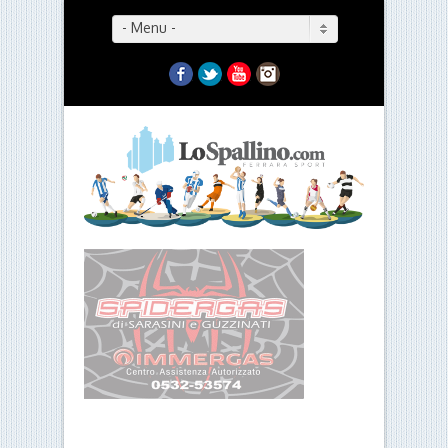
- Menu -
Facebook
Twitter
YouTube
Instagram