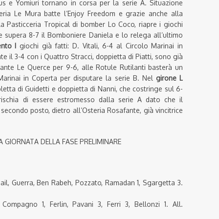
xus e Yomiuri tornano in corsa per la serie A. Situazione
eria Le Mura batte l’Enjoy Freedom e grazie anche alla
a Pasticceria Tropical di bomber Lo Coco, riapre i giochi
se supera 8-7 il Bomboniere Daniela e lo relega all’ultimo
nto I
giochi già fatti: D. Vitali, 6-4 al Circolo Marinai in
e il 3-4 con i Quattro Stracci, doppietta di Piatti, sono già
orante Le Querce per 9-6, alle Rotule Rutilanti basterà un
 Marinai in Coperta per disputare la serie B. Nel
girone L
letta di Guidetti e doppietta di Nanni, che costringe sul 6-
schia di essere estromesso dalla serie A dato che il
 secondo posto, dietro all’Osteria Rosafante, già vincitrice
TA GIORNATA DELLA FASE PRELIMINARE
il, Guerra, Ben Rabeh, Pozzato, Ramadan 1, Sgargetta 3.
mpagno 1, Ferlin, Pavani 3, Ferri 3, Bellonzi 1. All.