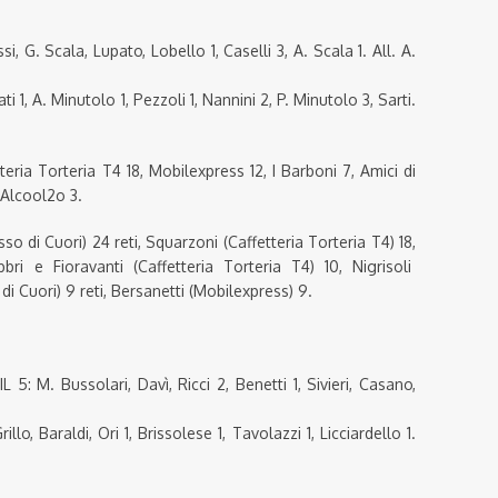
. Scala, Lupato, Lobello 1, Caselli 3, A. Scala 1. All. A.
i 1, A. Minutolo 1, Pezzoli 1, Nannini 2, P. Minutolo 3, Sarti.
tteria Torteria T4 18, Mobilexpress 12, I Barboni 7, Amici di
 Alcool2o 3.
so di Cuori) 24 reti, Squarzoni (Caffetteria Torteria T4) 18,
bri e Fioravanti (Caffetteria Torteria T4) 10, Nigrisoli
di Cuori) 9 reti, Bersanetti (Mobilexpress) 9.
 M. Bussolari, Davì, Ricci 2, Benetti 1, Sivieri, Casano,
o, Baraldi, Ori 1, Brissolese 1, Tavolazzi 1, Licciardello 1.