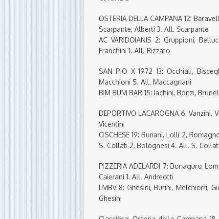
OSTERIA DELLA CAMPANA 12: Baravelli, Ru
Scarpante, Alberti 3. All. Scarpante
AC VARIDOIANIS 2: Gruppioni, Bellucci
Franchini 1. All. Rizzato
SAN PIO X 1972 13: Occhiali, Biscegl
Macchioni 5. All. Maccagnani
BIM BUM BAR 15: Iachini, Bonzi, Brunell
DEPORTIVO LACAROGNA 6: Vanzini, Vicent
Vicentini
CISCHESE 19: Buriani, Lolli 2, Romagnoli
S. Collati 2, Bolognesi 4. All. S. Collat
PIZZERIA ADELARDI 7: Bonaguro, Lomurno
Caierani 1. All. Andreotti
LMBV 8: Ghesini, Burini, Melchiorri, Giov
Ghesini
Classifica: Osteria della Campana 18