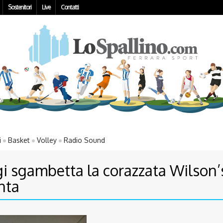
Sostenitori
Live
Contatti
i
Basket
Volley
Radio Sound
gi sgambetta la corazzata Wilson’
nta