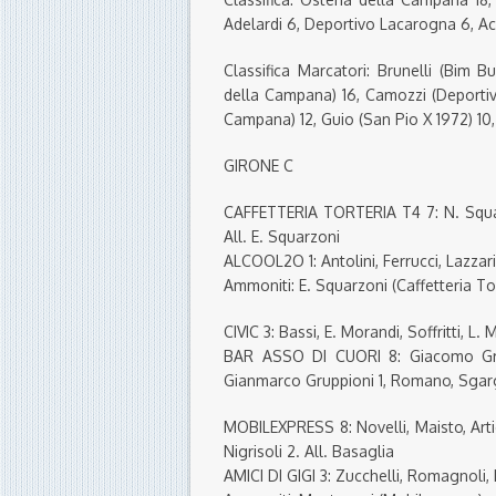
Adelardi 6, Deportivo Lacarogna 6, Ac 
Classifica Marcatori: Brunelli (Bim B
della Campana) 16, Camozzi (Deportivo
Campana) 12, Guio (San Pio X 1972) 10
GIRONE C
CAFFETTERIA TORTERIA T4 7: N. Squarzo
All. E. Squarzoni
ALCOOL2O 1: Antolini, Ferrucci, Lazzari, V
Ammoniti: E. Squarzoni (Caffetteria Tor
CIVIC 3: Bassi, E. Morandi, Soffritti, L.
BAR ASSO DI CUORI 8: Giacomo Grupp
Gianmarco Gruppioni 1, Romano, Sgarge
MOBILEXPRESS 8: Novelli, Maisto, Art
Nigrisoli 2. All. Basaglia
AMICI DI GIGI 3: Zucchelli, Romagnoli, L