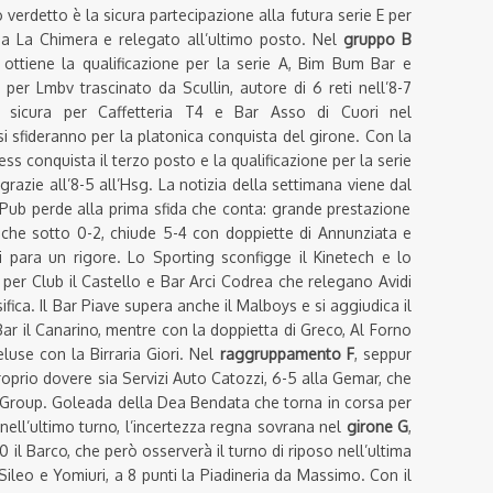
verdetto è la sicura partecipazione alla futura serie E per
cia La Chimera e relegato all’ultimo posto. Nel
gruppo B
ottiene la qualificazione per la serie A, Bim Bum Bar e
per Lmbv trascinato da Scullin, autore di 6 reti nell’8-7
ià sicura per Caffetteria T4 e Bar Asso di Cuori nel
 si sfideranno per la platonica conquista del girone. Con la
press conquista il terzo posto e la qualificazione per la serie
razie all’8-5 all’Hsg. La notizia della settimana viene dal
 Pub perde alla prima sfida che conta: grande prestazione
l che sotto 0-2, chiude 5-4 con doppiette di Annunziata e
ri para un rigore. Lo Sporting sconfigge il Kinetech e lo
 per Club il Castello e Bar Arci Codrea che relegano Avidi
fica. Il Bar Piave supera anche il Malboys e si aggiudica il
Bar il Canarino, mentre con la doppietta di Greco, Al Forno
deluse con la Birraria Giori. Nel
raggruppamento F
, seppur
oprio dovere sia Servizi Auto Catozzi, 6-5 alla Gemar, che
i Group. Goleada della Dea Bendata che torna in corsa per
i nell’ultimo turno, l’incertezza regna sovrana nel
girone G
,
0 il Barco, che però osserverà il turno di riposo nell’ultima
ileo e Yomiuri, a 8 punti la Piadineria da Massimo. Con il