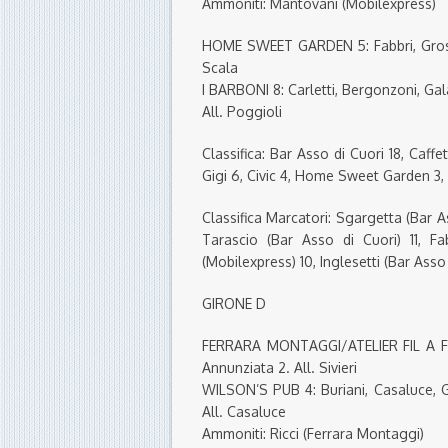
Ammoniti: Mantovani (Mobilexpress)
HOME SWEET GARDEN 5: Fabbri, Grossi, G
Scala
I BARBONI 8: Carletti, Bergonzoni, Galat
All. Poggioli
Classifica: Bar Asso di Cuori 18, Caffe
Gigi 6, Civic 4, Home Sweet Garden 3,
Classifica Marcatori: Sgargetta (Bar As
Tarascio (Bar Asso di Cuori) 11, Fab
(Mobilexpress) 10, Inglesetti (Bar Asso 
GIRONE D
FERRARA MONTAGGI/ATELIER FIL A FIL 5:
Annunziata 2. All. Sivieri
WILSON’S PUB 4: Buriani, Casaluce, Grill
All. Casaluce
Ammoniti: Ricci (Ferrara Montaggi)