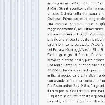
in programma nell’ultimo turno. Primo 
il Main Street sconfitto dalla Farma
vincono Osteria della Campana, che 
Cischese. Primo successo stagionale 
alla Pizzeria Adelardi. Serie A g
raggruppamento C
, nell’ultimo turno
vittoria sugli Amici di Gigi, il Mobilex
B. Salgono al quarto posto i Barboni g
girone D
in cui la corazzata Wilson’s
del Ferrara Montaggi/Atelier Fil a Fi
Ricci e gran gol di Benetti, Bussola
scavalca al terzo posto, punti pesanti
Gossoni e Santa Fe in fondo alla classi
gruppo E
. Risale al secondo posto il 
in Bici si aggiudica, 3-2, la sfida tra 
con grande sofferenza, compiono il pr
Bar Ristorantino iSev, 9-8 al Fergnan
il terzo posto. Con i risultati maturat
5 squadre in 2 punti: in testa a quota 1
giornata, seguono a quota 9, Nexus, S