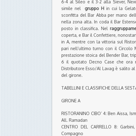
6-4 al Sileo e il 3-2 alla Siever, Ne
simile nel
gruppo H
in cui la Gelat
sconfitta del Bar Abba per mano dell
nella zona alta. In coda il Bar Esten
posto in classifica. Nel
raggruppame
coperta, e Bar il Confettiere, nonostant
in A, mentre con la vittoria sul Rist
pari nell’ultimo turno con il Circolo
prestazione stoica del Bender Bar, trip
6 il quotato Decno Case che ora ri
Distributore Esso/Al Lavag è salito al
del girone.
TABELLINI E CLASSIFICHE DELLA SES
GIRONE A
RISTORANINO CIBO’ 4: Ben Aissa, Isma
All. Ramadan
CENTRO DEL CARRELLO 8: Garbini, Co
Compagno