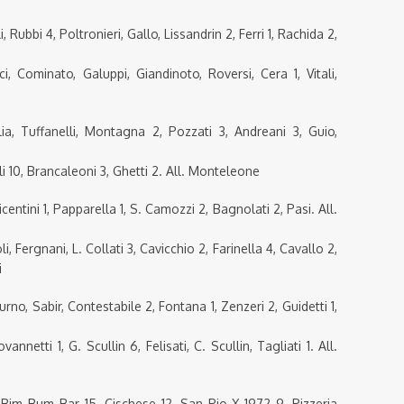
bbi 4, Poltronieri, Gallo, Lissandrin 2, Ferri 1, Rachida 2,
, Cominato, Galuppi, Giandinoto, Roversi, Cera 1, Vitali,
ia, Tuffanelli, Montagna 2, Pozzati 3, Andreani 3, Guio,
i 10, Brancaleoni 3, Ghetti 2. All. Monteleone
ini 1, Papparella 1, S. Camozzi 2, Bagnolati 2, Pasi. All.
, Fergnani, L. Collati 3, Cavicchio 2, Farinella 4, Cavallo 2,
i
, Sabir, Contestabile 2, Fontana 1, Zenzeri 2, Guidetti 1,
annetti 1, G. Scullin 6, Felisati, C. Scullin, Tagliati 1. All.
, Bim Bum Bar 15, Cischese 12, San Pio X 1972 9, Pizzeria