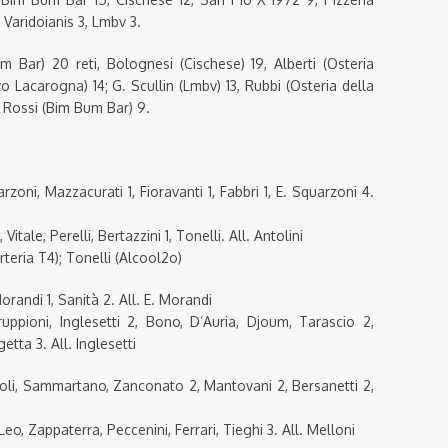
Varidoianis 3, Lmbv 3.
um Bar) 20 reti, Bolognesi (Cischese) 19, Alberti (Osteria
 Lacarogna) 14; G. Scullin (Lmbv) 13, Rubbi (Osteria della
, Rossi (Bim Bum Bar) 9.
ni, Mazzacurati 1, Fioravanti 1, Fabbri 1, E. Squarzoni 4.
itale, Perelli, Bertazzini 1, Tonelli. All. Antolini
teria T4); Tonelli (Alcool2o)
 Morandi 1, Sanità 2. All. E. Morandi
ioni, Inglesetti 2, Bono, D’Auria, Djoum, Tarascio 2,
tta 3. All. Inglesetti
ioli, Sammartano, Zanconato 2, Mantovani 2, Bersanetti 2,
eo, Zappaterra, Peccenini, Ferrari, Tieghi 3. All. Melloni