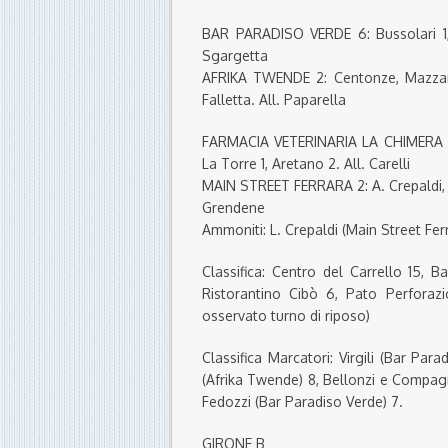
BAR PARADISO VERDE 6: Bussolari 1, Pa
Sgargetta
AFRIKA TWENDE 2: Centonze, Mazzanti, 
Falletta. All. Paparella
FARMACIA VETERINARIA LA CHIMERA 5: F
La Torre 1, Aretano 2. All. Carelli
MAIN STREET FERRARA 2: A. Crepaldi, Me
Grendene
Ammoniti: L. Crepaldi (Main Street Fer
Classifica: Centro del Carrello 15, 
Ristorantino Cibò 6, Pato Perforaz
osservato turno di riposo)
Classifica Marcatori: Virgili (Bar Parad
(Afrika Twende) 8, Bellonzi e Compagn
Fedozzi (Bar Paradiso Verde) 7.
GIRONE B