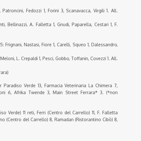
troncini, Fedozzi 1, Forini 3, Scanavacca, Virgili 1. All.
Bellinazzi, A. Falletta 1, Gnudi, Paparella, Cestari 1, F.
rignani, Nastasi, Fiore 1, Carelli, Squeo 1, Dalessandro,
loni, L. Crepaldi 1, Pesci, Gobbo, Toffanin, Covezzi 1. All.
rara)
Bar Paradiso Verde 13, Farmacia Veterinaria La Chimera 7,
ioni 6, Afrika Twende 3, Main Street Ferrara* 3. (*non
iso Verde) 11 reti, Ferri (Centro del Carrello) 11, F. Falletta
o (Centro del Carrello) 8, Ramadan (Ristorantino Cibò) 8,