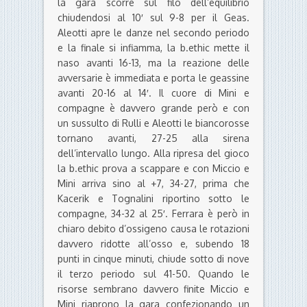
la gara scorre sul filo dell’equilibrio
chiudendosi al 10′ sul 9-8 per il Geas.
Aleotti apre le danze nel secondo periodo
e la finale si infiamma, la b.ethic mette il
naso avanti 16-13, ma la reazione delle
avversarie è immediata e porta le geassine
avanti 20-16 al 14′. Il cuore di Mini e
compagne è davvero grande però e con
un sussulto di Rulli e Aleotti le biancorosse
tornano avanti, 27-25 alla sirena
dell’intervallo lungo. Alla ripresa del gioco
la b.ethic prova a scappare e con Miccio e
Mini arriva sino al +7, 34-27, prima che
Kacerik e Tognalini riportino sotto le
compagne, 34-32 al 25′. Ferrara è però in
chiaro debito d’ossigeno causa le rotazioni
davvero ridotte all’osso e, subendo 18
punti in cinque minuti, chiude sotto di nove
il terzo periodo sul 41-50. Quando le
risorse sembrano davvero finite Miccio e
Mini riaprono la gara confezionando un