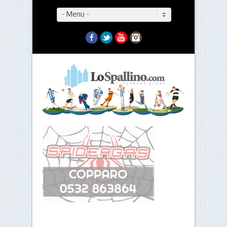
- Menu -
Facebook
Twitter
YouTube
Instagram