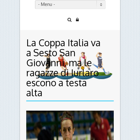
- Menu -
La Coppa Italia va
a Sesto San
Giovanni, ma le
ragazze di Iurlaro
escono a testa
alta