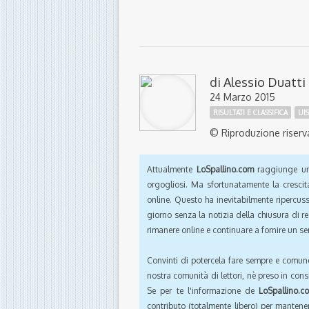
di
Alessio Duatti
24 Marzo 2015
RISULTATI E CLASSIFICA
UI
© Riproduzione riserv
Attualmente
LoSpallino.com
raggiunge un 
orgogliosi. Ma sfortunatamente la crescit
online. Questo ha inevitabilmente ripercus
giorno senza la notizia della chiusura di r
rimanere online e continuare a fornire un ser
Convinti di potercela fare sempre e comun
nostra comunità di lettori, nè preso in cons
Se per te l'informazione de
LoSpallino.c
contributo (totalmente libero) per mantener