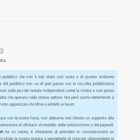
SP
ata
pubblico che non è mai stato così vasto e di questo andiamo
a del pubblico non va di pari passo con la raccolta pubblicitaria
sioni sulle piccole testate indipendenti come la nostra e non passa
ealtà che operano nello stesso settore. Noi però siamo determinati a
vizio apprezzato da tifosi e addetti ai lavori.
que con le nostre forze, non abbiamo mai chiesto un supporto alla
iderazione di affidarci al modello delle sottoscrizioni o del paywall.
om
ha un valore, ti chiediamo di prendere in considerazione un
e vitale la nostra testata e permetterle di crescere ulteriormente in