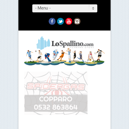
- Menu -
Facebook
Twitter
YouTube
Instagram