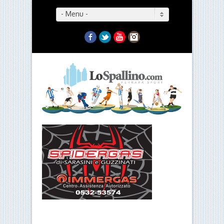
- Menu -
Facebook
Twitter
YouTube
Instagram