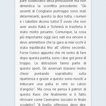
pare soddisfatto della prestazione ma non
dimentica la sconfitta precedente: “Gli
assenti di Corigliano purtroppo sono stati
determinanti, questo la dice tutta, i numeri
e i tabellini dicono tutto! È ovvio che non
aver avuto Kakà e Schininà in trasferta è
stato molto pesante. Comunque, la cosa
più importante oggi (
ieri
;
ndr
) era vincere e
devo ammettere che la gara ai miei occhi è
stata equilibrata fino all’ ultimo secondo.
Forse l’unico appunto che mi sento di fare
dopo questa partita, sono i due gol presi di
troppo. Le distrazioni fanno parte di
questo sport. Gli avversari stavano molto
chiusi puntando soprattutto sulla
ripartenza e grazie a questo sono riusciti a
imbucare una palla in rete su calcio
d’angolo”. Ma cosa ne pensa il patron di
questo Kaos che finalmente si è fatto
ritrovare come l’avevamo lasciato in finale
scudetto? “A livello offensivo, devo dire,