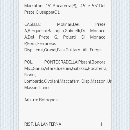
Marcatori: 15’ Pocaterra(P), 45’ e 55’ Del
Prete Giuseppe(C ).
CASELLE: Molinari,Del Prete
A,Bergamini,Basaglia,Gabrielli,Di Monaco
A,Del Prete G, Poletti, Di Monaco
P,Forni,Ferrarese.
Disp.Lenzi,Grandi,Faia,Guillaro. All. Fregni
POL. PONTEGRADELLA:Pistani,Bonora
Mic.,Garuti,Vitarelli,Benini,Galasso,Pocaterra,
Fiorini,
Lombardo,Civolani,Maccaferri,.Disp.Mazzoni,Ungari,Ardo
Massimiliano
Arbitro: Bolognesi
RIST. LA LANTERNA 1