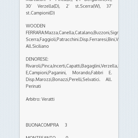
30’ Verzella(D), 2’ st.Scerra(W), 37’
st.Campioni(D)
WOODEN
FERRARA:Mazza,Canella,Catalano,Buzzoni,Signorini,Ming
Scerra,Faggioli,Patracchini.Disp.Ferraresi,Bini,Veronesi,Bac
All.Siciliano
DENORESE:
Rivaroli,Pinca,Incerti,Capatti,Bagaglini,Verzella,Fabbri
E,Campioni,Paganini, Morando,Fabbri E.
Disp.Marozzi,Bonazzi,Perelli,Selvatici. All.
Perinati
Arbitro: Veratti
BUONACOMPRA 3
MONTESANTO 0