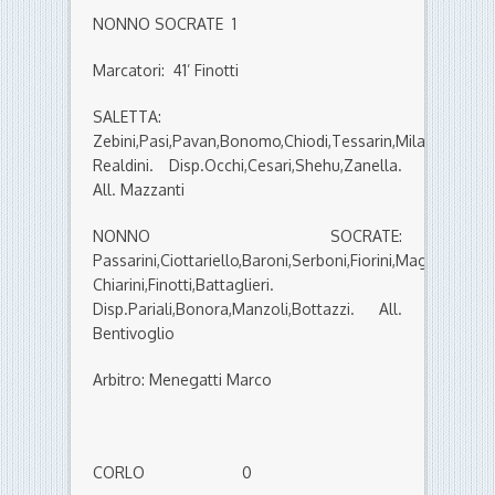
NONNO SOCRATE 1
Marcatori: 41’ Finotti
SALETTA:
Zebini,Pasi,Pavan,Bonomo,Chiodi,Tessarin,Milani,Girolime
Realdini. Disp.Occhi,Cesari,Shehu,Zanella.
All. Mazzanti
NONNO SOCRATE:
Passarini,Ciottariello,Baroni,Serboni,Fiorini,Maggi,Nepoti
Chiarini,Finotti,Battaglieri.
Disp.Pariali,Bonora,Manzoli,Bottazzi. All.
Bentivoglio
Arbitro: Menegatti Marco
CORLO 0