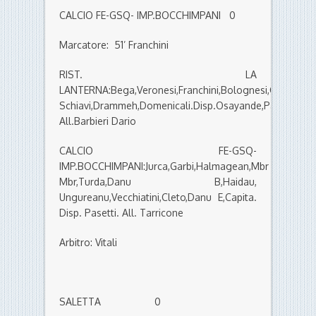
CALCIO FE-GSQ- IMP.BOCCHIMPANI 0
Marcatore: 51’ Franchini
RIST. LA
LANTERNA:Bega,Veronesi,Franchini,Bolognesi,Castaldini,F
Schiavi,Drammeh,Domenicali.Disp.Osayande,Patuzzi,Ca
All.Barbieri Dario
CALCIO FE-GSQ-
IMP.BOCCHIMPANI:Jurca,Garbi,Halmagean,Mbr
Mbr,Turda,Danu B,Haidau,
Ungureanu,Vecchiatini,Cleto,Danu E,Capita.
Disp. Pasetti. All. Tarricone
Arbitro: Vitali
SALETTA 0