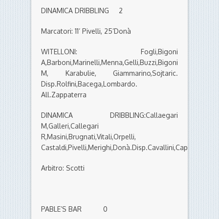
DINAMICA DRIBBLING 2
Marcatori: 11’ Pivelli, 25’Donà
WITELLONI: Fogli,Bigoni
A,Barboni,Marinelli,Menna,Gelli,Buzzi,Bigoni
M, Karabulie, Giammarino,Sojtaric.
Disp.Rolfini,Bacega,Lombardo.
All.Zappaterra
DINAMICA DRIBBLING:Callaegari
M,Galleri,Callegari
R,Masini,Brugnati,Vitali,Orpelli,
Castaldi,Pivelli,Merighi,Donà.Disp.Cavallini,Capobianco,Vi
Arbitro: Scotti
PABLE’S BAR 0