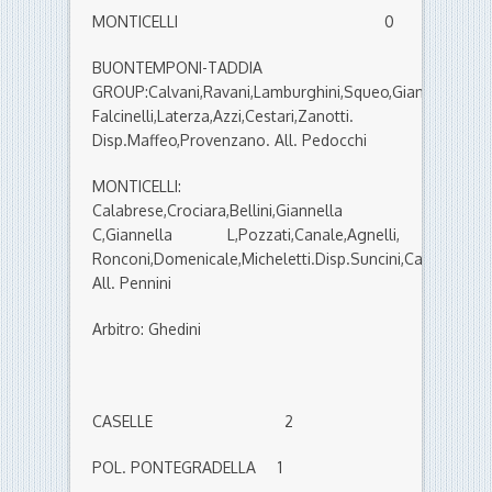
MONTICELLI 0
BUONTEMPONI-TADDIA
GROUP:Calvani,Ravani,Lamburghini,Squeo,Giangiacomi,T
Falcinelli,Laterza,Azzi,Cestari,Zanotti.
Disp.Maffeo,Provenzano. All. Pedocchi
MONTICELLI:
Calabrese,Crociara,Bellini,Giannella
C,Giannella L,Pozzati,Canale,Agnelli,
Ronconi,Domenicale,Micheletti.Disp.Suncini,Caraccio,Tur
All. Pennini
Arbitro: Ghedini
CASELLE 2
POL. PONTEGRADELLA 1