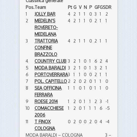
Classifica generale
Pos.
Team
Pt
G
V
N
P
GF
GS
DR
1
JOLLY BAR
4
2
1
1
0
3
1
2
2
MEDELIN’S
4
2
1
1
0
2
1
1
ROVERETO-
MEDELANA
3
TRATTORIA
4
2
1
1
0
2
1
1
CONFINE
BRAZZOLO
4
COUNTRY CLUB
3
2
1
0
1
6
2
4
5
MODA BARALDI
3
2
1
0
1
3
2
1
6
PORTOVERRARA
3
1
1
0
0
2
1
1
7
POL. CAPITELLO
2
2
0
2
0
1
1
0
8
SEA OFFICINA
1
1
0
1
0
1
1
0
FERRARA
9
ROESE 2014
1
2
0
1
1
2
3
-1
10
COMACCHIESE
1
2
0
1
1
1
6
-5
2006
11
T FINOX
0
2
0
0
2
0
4
-4
COLOGNA
MODA BARALDI – COLOGNA 3 –