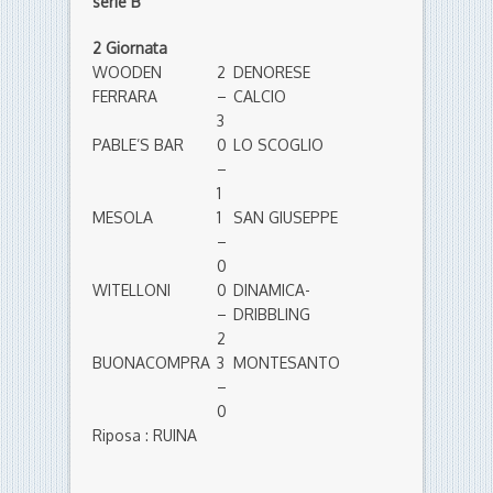
serie B
2 Giornata
WOODEN
2
DENORESE
FERRARA
–
CALCIO
3
PABLE’S BAR
0
LO SCOGLIO
–
1
MESOLA
1
SAN GIUSEPPE
–
0
WITELLONI
0
DINAMICA-
–
DRIBBLING
2
BUONACOMPRA
3
MONTESANTO
–
0
Riposa : RUINA