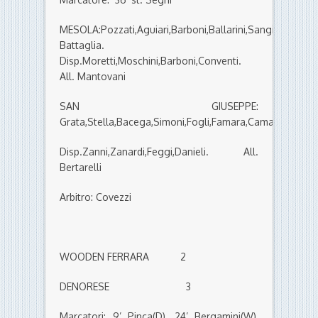
MESOLA:Pozzati,Aguiari,Barboni,Ballarini,Sangiorgi,Scarp
Battaglia.
Disp.Moretti,Moschini,Barboni,Conventi.
All. Mantovani
SAN GIUSEPPE:
Grata,Stella,Bacega,Simoni,Fogli,Famara,Camara,Tomasi,
Disp.Zanni,Zanardi,Feggi,Danieli. All.
Bertarelli
Arbitro: Covezzi
WOODEN FERRARA 2
DENORESE 3
Marcatori: 9’ Pinca(D), 24’ Bergamini(W),