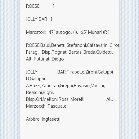
ROESE 1
JOLLY BAR 1
Marcatori: 47’ autogol (J), 65’ Munari (R )
ROESE:Baldi,Benetti,Stefanoni,Calzavarini,Girotto.Borset
Farag. Disp.Tognati,Bertasi,Breda,Guidetti.
All. Puttinati Diego
JOLLY BAR:Tirapelle,Zironi,Galuppi
D,Galuppi
A,Buzzi,Zanellati,Greppi,Ravasini,Vacchi,
Realdini,Bighi.
Disp.Ori,Melloni,Rossi,Morelli. All.
Marzocchi Pasquale
Arbitro: Inglesetti