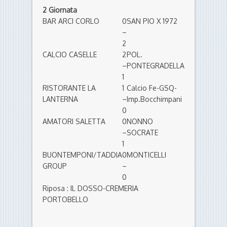
2 Giornata
BAR ARCI CORLO
0
SAN PIO X 1972
–
2
CALCIO CASELLE
2
POL.
–
PONTEGRADELLA
1
RISTORANTE LA
1
Calcio Fe-GSQ-
LANTERNA
–
Imp.Bocchimpani
0
AMATORI SALETTA
0
NONNO
–
SOCRATE
1
BUONTEMPONI/TADDIA
0
MONTICELLI
GROUP
–
0
Riposa : IL DOSSO-CREMERIA
PORTOBELLO