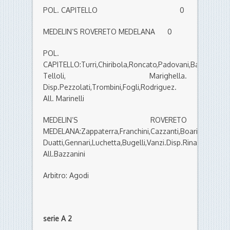
POL. CAPITELLO 0
MEDELIN’S ROVERETO MEDELANA 0
POL.
CAPITELLO:Turri,Chiribola,Roncato,Padovani,Balestra,Zanel
Telloli, Marighella.
Disp.Pezzolati,Trombini,Fogli,Rodriguez.
All. Marinelli
MEDELIN’S ROVERETO
MEDELANA:Zappaterra,Franchini,Cazzanti,Boari,Mantovan
Duatti,Gennari,Luchetta,Bugelli,Vanzi.Disp.Rinaldi,Perelli
All.Bazzanini
Arbitro: Agodi
serie A 2