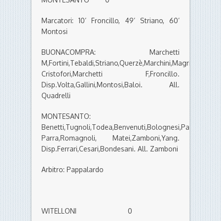
Marcatori: 10’ Froncillo, 49’ Striano, 60’
Montosi
BUONACOMPRA: Marchetti
M,Fortini,Tebaldi,Striano,Querzè,Marchini,Magri,Paganelli
Cristofori,Marchetti F,Froncillo.
Disp.Volta,Gallini,Montosi,Baloi. All.
Quadrelli
MONTESANTO:
Benetti,Tugnoli,Todea,Benvenuti,Bolognesi,Pasquali,Lea
Parra,Romagnoli, Matei,Zamboni,Yang.
Disp.Ferrari,Cesari,Bondesani. All. Zamboni
Arbitro: Pappalardo
WITELLONI 0