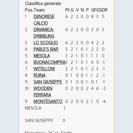
Classifica generale
Pos.
Team
Pt
G
V
N
P
GF
GS
DR
1
DENORESE
6
2
2
0
0
8
3
5
CALCIO
2
DINAMICA-
6
2
2
0
0
3
0
3
DRIBBLING
3
LO SCOGLIO
6
2
2
0
0
4
2
2
4
PABLE’S BAR
3
2
1
0
1
2
2
0
5
MESOLA
3
2
1
0
1
1
1
0
6
BUONACOMPRA
3
2
1
0
1
4
5
-1
7
WITELLONI
3
2
1
0
1
2
3
-1
8
RUINA
0
1
0
0
1
1
2
-1
9
SAN GIUSEPPE
0
1
0
0
1
0
1
-1
10
WOODEN
0
2
0
0
2
4
6
-2
FERRARA
11
MONTESANTO
0
2
0
0
2
1
5
-4
MESOLA 1
SAN GIUSEPPE 0
Marcatore: 36’ st. Seghi