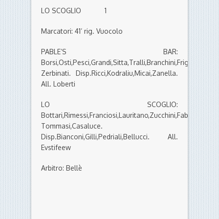
LO SCOGLIO 1
Marcatori: 41’ rig. Vuocolo
PABLE’S BAR:
Borsi,Osti,Pesci,Grandi,Sitta,Tralli,Branchini,Frignani,Trav
Zerbinati. Disp.Ricci,Kodraliu,Micai,Zanella.
All. Loberti
LO SCOGLIO:
Bottari,Rimessi,Franciosi,Lauritano,Zucchini,Fabbri,Vuoco
Tommasi,Casaluce.
Disp.Bianconi,Gilli,Pedriali,Bellucci. All.
Evstifeew
Arbitro: Bellè