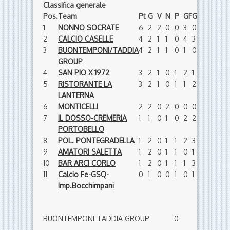
Classifica generale
Pos.
Team
Pt
G
V
N
P
GF
GS
DR
1
NONNO SOCRATE
6
2
2
0
0
3
0
3
2
CALCIO CASELLE
4
2
1
1
0
4
3
1
3
BUONTEMPONI/TADDIA
4
2
1
1
0
1
0
1
GROUP
4
SAN PIO X 1972
3
2
1
0
1
2
1
1
5
RISTORANTE LA
3
2
1
0
1
1
2
-1
LANTERNA
6
MONTICELLI
2
2
0
2
0
0
0
0
7
IL DOSSO-CREMERIA
1
1
0
1
0
2
2
0
PORTOBELLO
8
POL. PONTEGRADELLA
1
2
0
1
1
2
3
-1
9
AMATORI SALETTA
1
2
0
1
1
0
1
-1
10
BAR ARCI CORLO
1
2
0
1
1
1
3
-2
11
Calcio Fe-GSQ-
0
1
0
0
1
0
1
-1
Imp.Bocchimpani
BUONTEMPONI-TADDIA GROUP 0