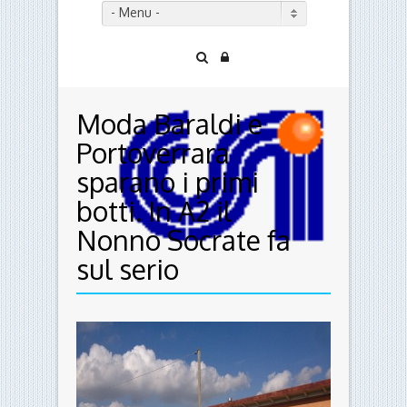
- Menu -
Moda Baraldi e
Portoverrara
sparano i primi
botti. In A2 il
Nonno Socrate fa
sul serio