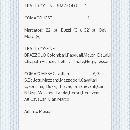
TRATT.CONFINE BRAZZOLO 1
COMACCHIESE 1
Marcatori: 22’ st. Buzzi (C ), 32’ st. Dal
Moro (B)
TRATT.CONFINE
BRAZZOLO:Colombari,Pasquali,Meloni,DallaLibera,Gregor
Chiapatti,Franceschetti,Diakhate,Negri,Tessarin.Disp.Ba,
COMACCHIESE:Cavallari A,Guidi
S,Bellotti,Mazzanti,Mezzogori,Cavallari
C,Rondina, Buzzi, Travaglia,Beneventi,Carli
N.Disp.Mazzanti,Taddei,Peroni,Beneventi.
All.Cavallari Gian Marco
Arbitro: Musiu