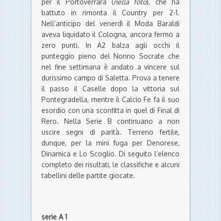
per il Portoverrara (
nella foto
), che ha
battuto in rimonta il Country per 2-1.
Nell’anticipo del venerdì il Moda Baraldi
aveva liquidato il Cologna, ancora fermo a
zero punti. In A2 balza agli occhi il
punteggio pieno del Nonno Socrate che
nel fine settimana è andato a vincere sul
durissimo campo di Saletta. Prova a tenere
il passo il Caselle dopo la vittoria sul
Pontegradella, mentre il Calcio Fe fa il suo
esordio con una sconfitta in quel di Final di
Rero. Nella Serie B continuano a non
uscire segni di parità. Terreno fertile,
dunque, per la mini fuga per Denorese,
Dinamica e Lo Scoglio. Di seguito l’elenco
completo dei risultati, le classifiche e alcuni
tabellini delle partite giocate.
serie A 1