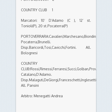
COUNTRY CLUB 1
Marcatori: 10’ D’Adamo (C ), 12’ st.
Tonioli(P), 20 st.Pocaterra(P)
PORTOVERRARA:Cavalieri,Marchesano,Biondini,Finotti,Toni
Pocaterra,Brunelli.
Disp.Baricordi,Tosi,Cavicchi,Fortini. All.
Bolognesi
COUNTRY
CLUB:Rossi,Rimessi,Ferraresi,Succi,Golban,Provasi,Priscia
Catalano,D’Adamo.
Disp.Malaguti,DeGiorgi,Franceschetti,Inglesetti.
All. Pansini
Arbitro: Menegatti Andrea