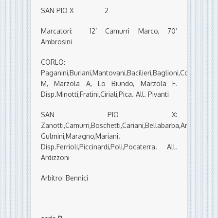
SAN PIO X 2
Marcatori: 12’ Camurri Marco, 70’
Ambrosini
CORLO:
Paganini,Buriani,Mantovani,Bacilieri,Baglioni,Corticelli,Vi
M, Marzola A, Lo Biundo, Marzola F.
Disp.Minotti,Fratini,Ciriali,Pica. All. Pivanti
SAN PIO X:
Zanotti,Camurri,Boschetti,Cariani,Bellabarba,Ambrosini,L
Gulmini,Maragno,Mariani.
Disp.Ferrioli,Piccinardi,Poli,Pocaterra. All.
Ardizzoni
Arbitro: Bennici