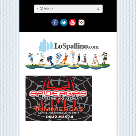
- Menu -
Facebook
Twitter
YouTube
Instagram