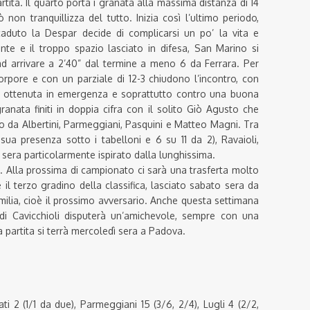
tita. Il quarto porta i granata alla massima distanza di 14
non tranquillizza del tutto. Inizia così l’ultimo periodo,
aduto la Despar decide di complicarsi un po’ la vita e
te e il troppo spazio lasciato in difesa, San Marino si
 ad arrivare a 2’40” dal termine a meno 6 da Ferrara. Per
torpore e con un parziale di 12-3 chiudono l’incontro, con
é ottenuta in emergenza e soprattutto contro una buona
ranata finiti in doppia cifra con il solito Giò Agusto che
o da Albertini, Parmeggiani, Pasquini e Matteo Magni. Tra
 sua presenza sotto i tabelloni e 6 su 11 da 2), Ravaioli,
sera particolarmente ispirato dalla lunghissima.
i. Alla prossima di campionato ci sarà una trasferta molto
il terzo gradino della classifica, lasciato sabato sera da
ilia, cioè il prossimo avversario. Anche questa settimana
 di Cavicchioli disputerà un’amichevole, sempre con una
a partita si terrà mercoledì sera a Padova.
ti 2 (1/1 da due), Parmeggiani 15 (3/6, 2/4), Lugli 4 (2/2,