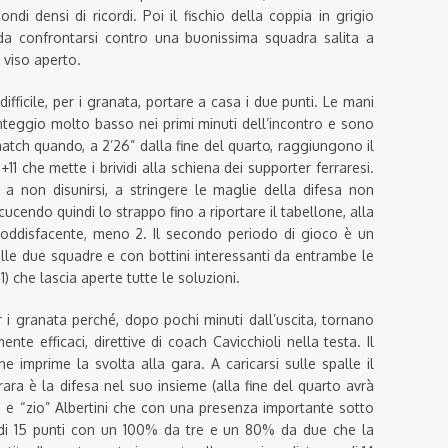
di densi di ricordi. Poi il fischio della coppia in grigio
à da confrontarsi contro una buonissima squadra salita a
 viso aperto.
ifficile, per i granata, portare a casa i due punti. Le mani
nteggio molto basso nei primi minuti dell’incontro e sono
 match quando, a 2’26” dalla fine del quarto, raggiungono il
 che mette i brividi alla schiena dei supporter ferraresi.
 non disunirsi, a stringere le maglie della difesa non
cucendo quindi lo strappo fino a riportare il tabellone, alla
oddisfacente, meno 2. Il secondo periodo di gioco è un
elle due squadre e con bottini interessanti da entrambe le
1) che lascia aperte tutte le soluzioni.
 i granata perché, dopo pochi minuti dall’uscita, tornano
nte efficaci, direttive di coach Cavicchioli nella testa. Il
 imprime la svolta alla gara. A caricarsi sulle spalle il
ara è la difesa nel suo insieme (alla fine del quarto avrà
) e “zio” Albertini che con una presenza importante sotto
 di 15 punti con un 100% da tre e un 80% da due che la