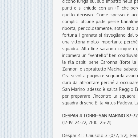
dicono lunga sul suo impatto nella par
punti e si chiude con un +11 che però 
quello decisivo. Come spesso è acc
complici alcune palle perse banalmen
riporta, pericolosamente, sotto fino
fortuna i granata si risvegliano dal 
una vittoria molto importante perch
squadra. Alla fine saranno cinque i g
incamera un “ventello” ben coadiuvat
le fila ospiti bene Caronna (forte la
Zannoni e soprattutto Macina, sabato 
Ora si volta pagina e si guarda avant
dura da affrontare perché a occupare 
San Marino, adesso è salita Reggio Em
per preparare l’incontro la squadra
squadra di serie B, la Virtus Padova. L
DESPAR 4 TORRI–SAN MARINO 87-72
(17-19, 24-22, 21-10, 25-21)
Despar 4T: Chiusolo 3 (0/2, 1/2), Fena