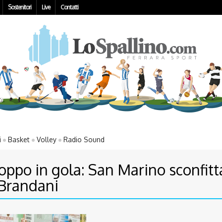
Sostenitori
Live
Contatti
i
Basket
Volley
Radio Sound
roppo in gola: San Marino sconfitt
 Brandani