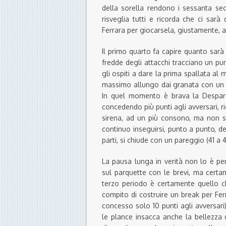
della sorella rendono i sessanta secon
risveglia tutti e ricorda che ci sar
Ferrara per giocarsela, giustamente, a
Il primo quarto fa capire quanto sarà d
fredde degli attacchi tracciano un pu
gli ospiti a dare la prima spallata al
massimo allungo dai granata con un +11
In quel momento è brava la Despar a
concedendo più punti agli avversari, ri
sirena, ad un più consono, ma non s
continuo inseguirsi, punto a punto, d
parti, si chiude con un pareggio (41 a 4
La pausa lunga in verità non lo è per
sul parquette con le brevi, ma certame
terzo periodo è certamente quello che
compito di costruire un break per Ferr
concesso solo 10 punti agli avversari
le plance insacca anche la bellezza