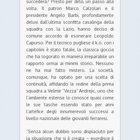
succederà? Presto per dirlo, un passo alla
volta. Il patron Marco Calzolari e il
presidente Angelo Barbi, profondamente
delusi dall’ultima sconfitta casalinga della
squadra con la Lazio, hanno deciso di
comune accordo di esonerare Leopoldo
Capurso. Per il tecnico pugliese il k.o. con i
capitolini è stato fatale, la classica goccia
che ha logorato in maniera irreparabile un
rapporto ormai ai minimi storici. Nessuno
ne ha mai fatto mistero. La società,
comunque, ha optato per una scelta di
continuità, affidando le redine della prima
squadra a Velimir “Vezza” Andrejic, uno che
l’ambiente estense lo conosce quasi come
le sue tasche essendo stato per anni
l’artefice degli innumerevoli succcessi a
livello nazionale delle giovanili ferraresi.
“Senza alcun dubbio sono dispiaciuto per
la situazione che si è creata – esordisce il