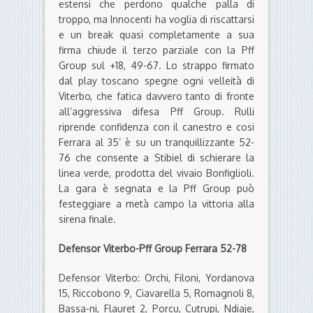
estensi che perdono qualche palla di
troppo, ma Innocenti ha voglia di riscattarsi
e un break quasi completamente a sua
firma chiude il terzo parziale con la Pff
Group sul +18, 49-67. Lo strappo firmato
dal play toscano spegne ogni velleità di
Viterbo, che fatica davvero tanto di fronte
all’aggressiva difesa Pff Group. Rulli
riprende confidenza con il canestro e cosi
Ferrara al 35’ è su un tranquillizzante 52-
76 che consente a Stibiel di schierare la
linea verde, prodotta del vivaio Bonfiglioli.
La gara è segnata e la Pff Group può
festeggiare a metà campo la vittoria alla
sirena finale.
Defensor Viterbo-Pff Group Ferrara 52-78
Defensor Viterbo: Orchi, Filoni, Yordanova
15, Riccobono 9, Ciavarella 5, Romagnoli 8,
Bassa-ni, Flauret 2, Porcu, Cutrupi, Ndiaje,