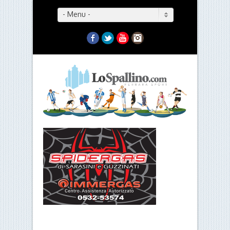
- Menu -
Facebook
Twitter
YouTube
Instagram