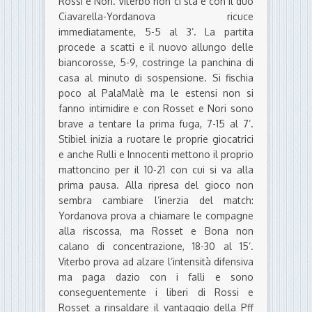
Rossi e Nori. Viterbo non ci sta e con il duo
Ciavarella-Yordanova ricuce
immediatamente, 5-5 al 3’. La partita
procede a scatti e il nuovo allungo delle
biancorosse, 5-9, costringe la panchina di
casa al minuto di sospensione. Si fischia
poco al PalaMalè ma le estensi non si
fanno intimidire e con Rosset e Nori sono
brave a tentare la prima fuga, 7-15 al 7’.
Stibiel inizia a ruotare le proprie giocatrici
e anche Rulli e Innocenti mettono il proprio
mattoncino per il 10-21 con cui si va alla
prima pausa. Alla ripresa del gioco non
sembra cambiare l’inerzia del match:
Yordanova prova a chiamare le compagne
alla riscossa, ma Rosset e Bona non
calano di concentrazione, 18-30 al 15’.
Viterbo prova ad alzare l’intensità difensiva
ma paga dazio con i falli e sono
conseguentemente i liberi di Rossi e
Rosset a rinsaldare il vantaggio della Pff