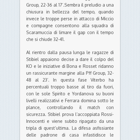
Group, 22-36 al 17’.Sembra il preludio a una
chiusura in bellezza del tempo, quando
invece le troppe perse in attacco di Miccio
e compagne consentono alla squadra di
Scaramuccia di limare il gap con il tempo
che si chiude 32-41.
Al rientro dalla pausa lunga le ragazze di
Stibiel appaiono decise a dare il colpo del
KO e le iniziative di Bona e Rosset ridanno
un rassicurante margine alla Pff Group, 32-
48 al 23’. In questa fase Viterbo ha
percentuali troppo basse al tiro da fuori,
con le sole Spirito e Yordanova su buoni
livelli realizzativi e Ferrara domina sotto le
plance, controllando il match con
sicurezza. Stibiel prova l’accoppiata Rossi-
Innocenti e viene subito ripagato da una
tripla di quest’ultima. La difesa asfissiante
delle padrone di casa infastidisce le