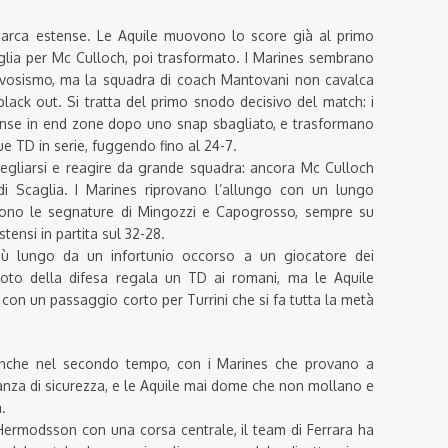
di marca estense. Le Aquile muovono lo score già al primo
aglia per Mc Culloch, poi trasformato. I Marines sembrano
ervosismo, ma la squadra di coach Mantovani non cavalca
 black out. Si tratta del primo snodo decisivo del match: i
tense in end zone dopo uno snap sbagliato, e trasformano
e TD in serie, fuggendo fino al 24-7.
svegliarsi e reagire da grande squadra: ancora Mc Culloch
di Scaglia. I Marines riprovano l’allungo con un lungo
sono le segnature di Mingozzi e Capogrosso, sempre su
tensi in partita sul 32-28.
 più lungo da un infortunio occorso a un giocatore dei
oto della difesa regala un TD ai romani, ma le Aquile
con un passaggio corto per Turrini che si fa tutta la metà
anche nel secondo tempo, con i Marines che provano a
tanza di sicurezza, e le Aquile mai dome che non mollano e
.
ermodsson con una corsa centrale, il team di Ferrara ha