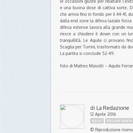
le occasioni giuste per ribaltare l’es
e una buona dose di cattiva sorte. D
che arriva fino in fondo per il 44-41, 
dalla end zone la difesa laziale forza
difesa estense lavora alla grande ma 
riesce a chiudere il down con un lu
tranquillità. Le Aquile ci provano f
Scaglia per Turrini, trasformato da du
La partita si conclude 52-49.
foto di Matteo Masotti – Aquile Ferra
di
La Redazione
12 Aprile 2016
AQUILE
REGULAR SEASON
© Riproduzione riserv