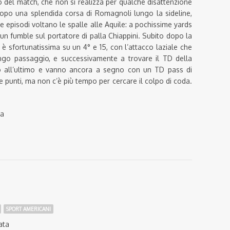
ito del match, che non si realizza per qualche disattenzione
opo una splendida corsa di Romagnoli lungo la sideline,
due episodi voltano le spalle alle Aquile: a pochissime yards
 un fumble sul portatore di palla Chiappini. Subito dopo la
è sfortunatissima su un 4° e 15, con l’attacco laziale che
ngo passaggio, e successivamente a trovare il TD della
ino all’ultimo e vanno ancora a segno con un TD pass di
e punti, ma non c’è più tempo per cercare il colpo di coda.
ra
SPORT AMERICANI
ata