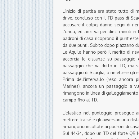
L’inizio di partita era stato tutto 
drive, concluso con il TD pass di Sc
accusare il colpo, danno segni di n
l’onda, ed anzi va per dieci minuti in
padroni di casa ricoprono il punt es
da due punti. Subito dopo piazzano du
Le Aquile hanno però il merito di ri
accorcia le distanze su passaggio 
passaggio che va dritto in TD, ma 
passaggio di Scaglia, a rimettere gli es
Prima dell’intervallo (reso ancora
Marines), ancora un passaggio a vu
rimangono in linea di galleggiamento 
campo fino al TD.
L’elastico nel punteggio prosegue 
mettere tra sé e gli avversari una dis
rimangono incollate ai padroni di casa
Sul 44-34, dopo un TD del forte QB H