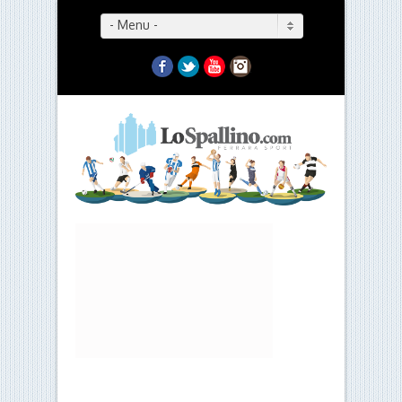
- Menu -
Facebook
Twitter
YouTube
Instagram