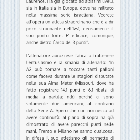
Laurence. Ha già giocato ad altissimi livelli,
sia in Italia sia in Europa, dove ha militato
nella massima serie israeliana. Vedrete
all’opera un atleta straordinario che è a dir
poco straripante nell’1vs1, decisamente il
suo punto forte. E’ efficace, comunque,
anche dietro l`arco dei 3 punti”.
L’allenatore abruzzese fatica a trattenere
l’entusiasmo e la smania di allenarlo: “In
A2 può tornare a toccare tanti palloni
come faceva durante le stagioni disputate
nella sua Alma Mater (Missouri, dove ha
fatto registrare 14,1 punti e 6,1 ribalzi di
media a partita; ndr) perché ci sono
solamente due americani, al contrario
della Serie A. Spero che con noi riesca ad
avere continuità: al piano di sopra ha già
dimostrato di avere parecchi punti nelle
mani, Trento e Milano ne sanno qualcosa.
In difesa il suo atletismo gli permette di