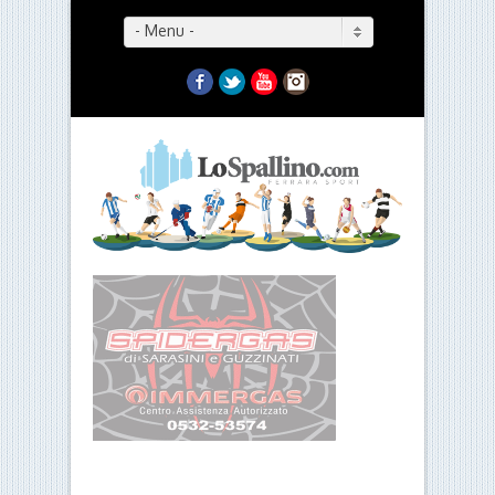
- Menu -
Facebook
Twitter
YouTube
Instagram